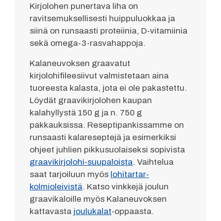
Kirjolohen punertava liha on
ravitsemuksellisesti huippuluokkaa ja
siinä on runsaasti proteiinia, D-vitamiinia
sekä omega-3-rasvahappoja.
Kalaneuvoksen graavatut
kirjolohifileesiivut valmistetaan aina
tuoreesta kalasta, jota ei ole pakastettu.
Löydät graavikirjolohen kaupan
kalahyllystä 150 g ja n. 750 g
pakkauksissa. Reseptipankissamme on
runsaasti kalareseptejä ja esimerkiksi
ohjeet juhlien pikkusuolaiseksi sopivista
graavikirjolohi-suupaloista
. Vaihtelua
saat tarjoiluun myös
lohitartar-
kolmioleivistä
. Katso vinkkejä joulun
graavikaloille myös Kalaneuvoksen
kattavasta
joulukalat
-oppaasta.