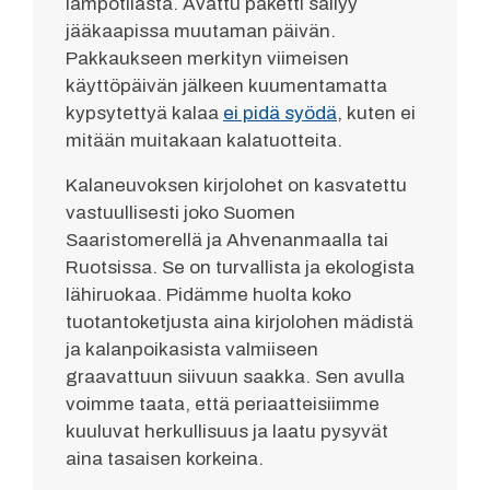
lämpötilasta. Avattu paketti säilyy
jääkaapissa muutaman päivän.
Pakkaukseen merkityn viimeisen
käyttöpäivän jälkeen kuumentamatta
kypsytettyä kalaa
ei pidä syödä
, kuten ei
mitään muitakaan kalatuotteita.
Kalaneuvoksen kirjolohet on kasvatettu
vastuullisesti joko Suomen
Saaristomerellä ja Ahvenanmaalla tai
Ruotsissa. Se on turvallista ja ekologista
lähiruokaa. Pidämme huolta koko
tuotantoketjusta aina kirjolohen mädistä
ja kalanpoikasista valmiiseen
graavattuun siivuun saakka. Sen avulla
voimme taata, että periaatteisiimme
kuuluvat herkullisuus ja laatu pysyvät
aina tasaisen korkeina.