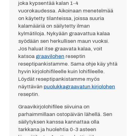
joka kypsentää kalan 1-4
vuorokaudessa. Aikoinaan menetelmää
on käytetty tilanteissa, joissa suuria
kalamääriä on säilytetty ilman
kylmätiloja. Nykyään graavattua kalaa
syödään sen herkullisen maun vuoksi.
Jos haluat itse graavata kalaa, voit
katsoa
graavilohen
reseptin
reseptipankistamme. Sama ohje käy yhtä
hyvin kirjolohifileelle kuin lohifileelle.
Löydät reseptipankistamme myös
näyttävän
puolukkagraavatun kirjolohen
reseptin.
Graavikirjolohifilee siivuina on
parhaimmillaan ostopäivän lähellä. Sen
säilytyksen kanssa kannattaa olla
tarkkana ja huolehtia 0-3 asteen