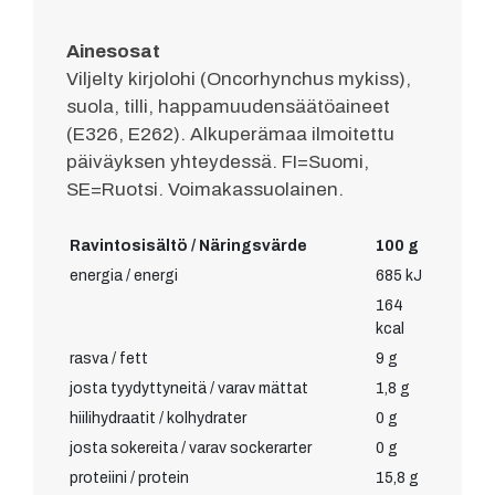
Ainesosat
Viljelty kirjolohi (Oncorhynchus mykiss),
suola, tilli, happamuudensäätöaineet
(E326, E262). Alkuperämaa ilmoitettu
päiväyksen yhteydessä. FI=Suomi,
SE=Ruotsi. Voimakassuolainen.
Ravintosisältö / Näringsvärde
100 g
energia / energi
685 kJ
164
kcal
rasva / fett
9 g
josta tyydyttyneitä / varav mättat
1,8 g
hiilihydraatit / kolhydrater
0 g
josta sokereita / varav sockerarter
0 g
proteiini / protein
15,8 g