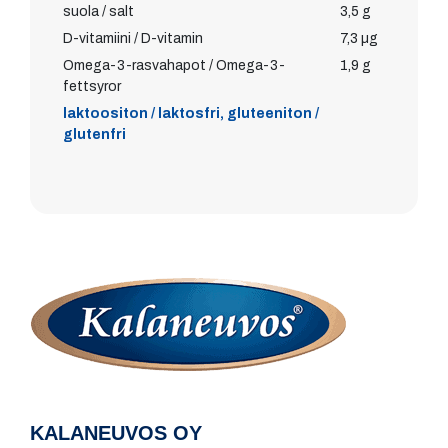
suola / salt
3,5 g
D-vitamiini / D-vitamin
7,3 µg
Omega-3-rasvahapot / Omega-3-
1,9 g
fettsyror
laktoositon / laktosfri, gluteeniton /
glutenfri
KALANEUVOS OY