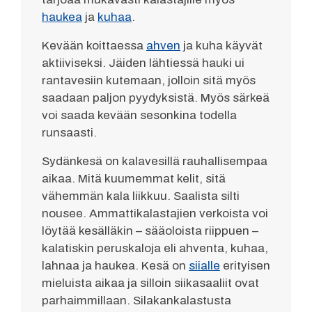
haukea
ja
kuhaa
.
Kevään koittaessa
ahven
ja kuha käyvät
aktiiviseksi. Jäiden lähtiessä hauki ui
rantavesiin kutemaan, jolloin sitä myös
saadaan paljon pyydyksistä. Myös särkeä
voi saada kevään sesonkina todella
runsaasti.
Sydänkesä on kalavesillä rauhallisempaa
aikaa. Mitä kuumemmat kelit, sitä
vähemmän kala liikkuu. Saalista silti
nousee. Ammattikalastajien verkoista voi
löytää kesälläkin – sääoloista riippuen –
kalatiskin peruskaloja eli ahventa, kuhaa,
lahnaa ja haukea. Kesä on
siialle
erityisen
mieluista aikaa ja silloin siikasaaliit ovat
parhaimmillaan. Silakankalastusta