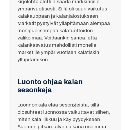
kirjolohta alettiin saada markkinoille
ympärivuotisesti. Sillä oli suuri vaikutus
kalakauppaan ja kalanjalostukseen.
Marketit pystyivät ylläpitämään aiempaa
monipuolisempaa kalatuotteiden
valikoimaa. Voidaankin sanoa, että
kalankasvatus mahdollisti monelle
marketille ympärivuotisen kalatiskin
ylläpitämisen.
Luonto ohjaa kalan
sesonkeja
Luonnonkala elää sesongeista, sillä
olosuhteet luonnossa vaikuttavat siihen,
miten kala liikkuu ja käy pyydykseen.
Suomen pitkän talven aikana useimmat