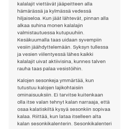
kalalajit viettävät jääpeitteen alla
hämärässä ja kylmässä vedessä
hiljaiseloa. Kun jäät lähtevät, pinnan alla
alkaa suhina monen kalalajin
valmistautuessa kutupuuhiin.
Kesäkuumalla taas uidaan syvempiin
vesiin jäähdyttelemään. Syksyn tullessa
ja vesien viilentyessä lähes kaikki
kalalajit uivat aktiivisina, kunnes talven
rauha taas palaa vesistöihin.
Kalojen sesonkeja ymmärtää, kun
tutustuu kalojen lajikohtaisiin
ominaisuuksiin. Ei tarvitse kuitenkaan
olla itse valan tehnyt kalan narraaja, että
osaa kalatiskiltä kysyä sesonkiin sopivaa
kalaa. Riittää, kun lataa itselleen alta
kalan sesonkikalenterin. Sesonkikalenteri