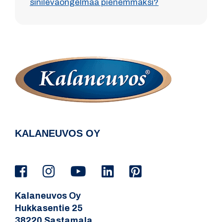
sinileväongelmaa pienemmäksi?
KALANEUVOS OY
Kalaneuvos Oy
Hukkasentie 25
38220 Sastamala