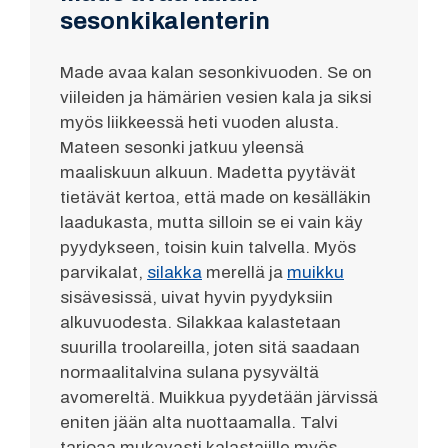
sesonkikalenterin
Made avaa kalan sesonkivuoden. Se on
viileiden ja hämärien vesien kala ja siksi
myös liikkeessä heti vuoden alusta.
Mateen sesonki jatkuu yleensä
maaliskuun alkuun. Madetta pyytävät
tietävät kertoa, että made on kesälläkin
laadukasta, mutta silloin se ei vain käy
pyydykseen, toisin kuin talvella. Myös
parvikalat,
silakka
merellä ja
muikku
sisävesissä, uivat hyvin pyydyksiin
alkuvuodesta. Silakkaa kalastetaan
suurilla troolareilla, joten sitä saadaan
normaalitalvina sulana pysyvältä
avomereltä. Muikkua pyydetään järvissä
eniten jään alta nuottaamalla. Talvi
tarjoaa mukavasti kalastajille myös