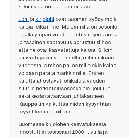
silloin kala on parhaimmillaan.
Lohi
ja
kirjolohi
ovat Suomen syödyimpiä
kaloja, eikä ihme. Molemmilla on sesonki
päällä ympäri vuoden. Lohikalojen varma
ja tasainen saatavuus perustuu siihen,
että ne ovat kasvatettuja kaloja. Silloin
kasvattaja voi suunnitella, mihin aikaan
vuodesta ja miten paljon milloinkin kalaa
voidaan perata markkinoille. Eniten
kuluttajat ostavat lohikaloja vuoden
suuriin herkuttelusesonkeihin; jouluun
sekä kesän avaavaan juhlakauteen.
Kauppakin vaikuttaa niiden kysyntään
myyntikampanjoillaan.
Suomessa kirjolohen kasvatuksesta
innostuttiin tosissaan 1980-luvulla ja