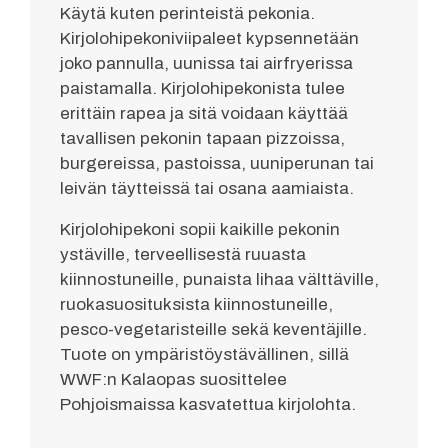
Käytä kuten perinteistä pekonia.
Kirjolohipekoniviipaleet kypsennetään
joko pannulla, uunissa tai airfryerissa
paistamalla. Kirjolohipekonista tulee
erittäin rapea ja sitä voidaan käyttää
tavallisen pekonin tapaan pizzoissa,
burgereissa, pastoissa, uuniperunan tai
leivän täytteissä tai osana aamiaista.
Kirjolohipekoni sopii kaikille pekonin
ystäville, terveellisestä ruuasta
kiinnostuneille, punaista lihaa välttäville,
ruokasuosituksista kiinnostuneille,
pesco-vegetaristeille sekä keventäjille.
Tuote on ympäristöystävällinen, sillä
WWF:n Kalaopas suosittelee
Pohjoismaissa kasvatettua kirjolohta.