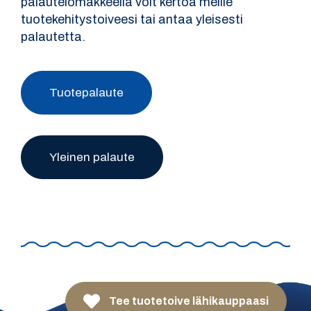
palautelomakkeella voit kertoa meille
tuotekehitystoiveesi tai antaa yleisesti
palautetta.
Tuotepalaute
Yleinen palaute
Tee tuotetoive lähikauppaasi