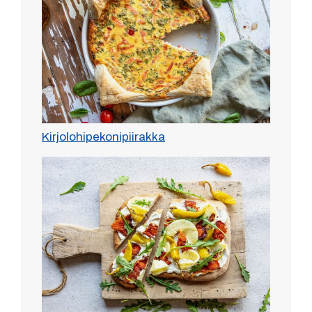
Kirjolohipekonipiirakka