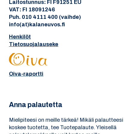
Laitostunnus: FI F91251 EU
VAT: FI 18091246
Puh. 010 4111 400 (vaihde)
info(at)kalaneuvos.fi
Henkilöt
Tietosuojalauseke
Oiva-raportti
Anna palautetta
Mielipiteesi on meille tärkeä! Mikäli palautteesi
koskee tuotetta, tee Tuotepalaute. Yleisellä