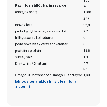
100
Ravintosisältö / Näringsvärde
g
energia / energi
1158
277
rasva / fett
22,4
josta tyydyttyneitä / varav mättat
2,7
hiilihydraatit / kolhydrater
0
josta sokereita / varav sockerarter
0
proteiini / protein
19,6
suola / salt
1,3
D-vitamiini / D-vitamin
4,7
µg
Omega-3-rasvahapot / Omega-3-fettsyror
1,64
laktoositon / laktosfri, gluteeniton /
glutenfri