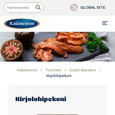
GLOBAL SITE
Kalaneuvos
/
Tuotteet
/
Uudet klassikot
/
Kirjolohipekoni
Kirjolohipekoni