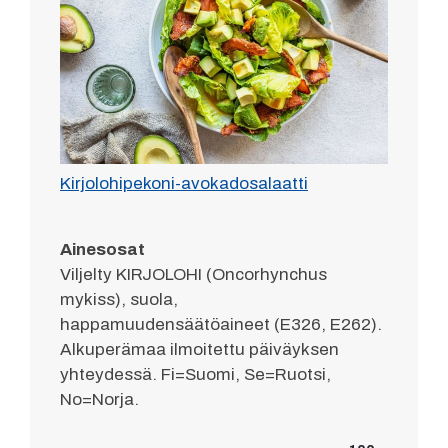
Kirjolohipekoni-avokadosalaatti
Ainesosat
Viljelty KIRJOLOHI (Oncorhynchus
mykiss), suola,
happamuudensäätöaineet (E326, E262).
Alkuperämaa ilmoitettu päiväyksen
yhteydessä. Fi=Suomi, Se=Ruotsi,
No=Norja.