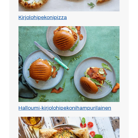
Kirjolohipekonipizza
Halloumi-kirjolohipekonihampurilainen