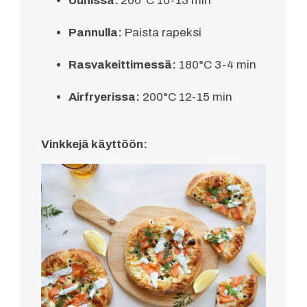
Uunissa:
200°C 10-13 min
Pannulla:
Paista rapeksi
Rasvakeittimessä:
180°C 3-4 min
Airfryerissa:
200°C 12-15 min
Vinkkejä käyttöön: