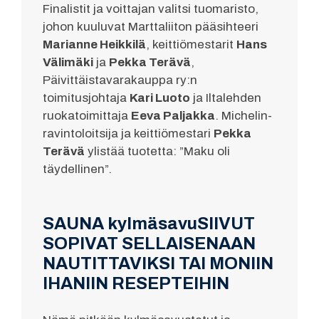
Finalistit ja voittajan valitsi tuomaristo,
johon kuuluvat Marttaliiton pääsihteeri
Marianne Heikkilä
, keittiömestarit
Hans
Välimäki
ja
Pekka Terävä
,
Päivittäistavarakauppa ry:n
toimitusjohtaja
Kari Luoto
ja Iltalehden
ruokatoimittaja
Eeva Paljakka
. Michelin-
ravintoloitsija ja keittiömestari
Pekka
Terävä
ylistää tuotetta: ”Maku oli
täydellinen”.
SAUNA kylmäsavuSIIVUT
SOPIVAT SELLAISENAAN
NAUTITTAVIKSI TAI MONIIN
IHANIIN RESEPTEIHIN