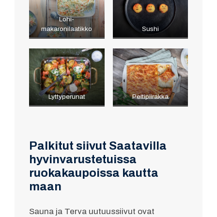
Lohi-
makaronilaatikko
Sushi
Lyttyperunat
Peltipiirakka
Palkitut siivut Saatavilla
hyvinvarustetuissa
ruokakaupoissa kautta
maan
Sauna ja Terva uutuussiivut ovat