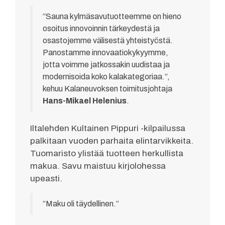
”Sauna kylmäsavutuotteemme on hieno
osoitus innovoinnin tärkeydestä ja
osastojemme välisestä yhteistyöstä.
Panostamme innovaatiokykyymme,
jotta voimme jatkossakin uudistaa ja
modernisoida koko kalakategoriaa.”,
kehuu Kalaneuvoksen toimitusjohtaja
Hans-Mikael Helenius
.
Iltalehden Kultainen Pippuri -kilpailussa
palkitaan vuoden parhaita elintarvikkeita.
Tuomaristo ylistää tuotteen herkullista
makua. Savu maistuu kirjolohessa
upeasti.
”Maku oli täydellinen.”