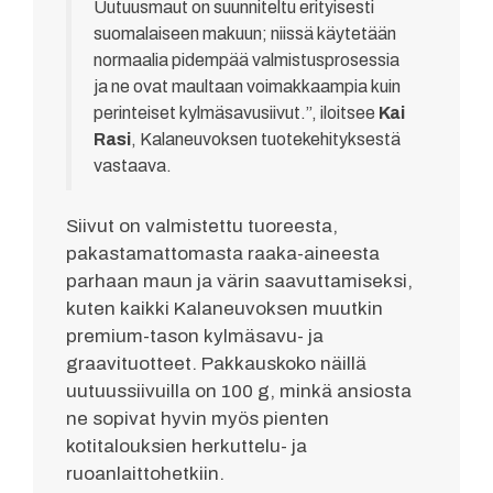
Uutuusmaut on suunniteltu erityisesti
suomalaiseen makuun; niissä käytetään
normaalia pidempää valmistusprosessia
ja ne ovat maultaan voimakkaampia kuin
perinteiset kylmäsavusiivut.”, iloitsee
Kai
Rasi
, Kalaneuvoksen tuotekehityksestä
vastaava.
Siivut on valmistettu tuoreesta,
pakastamattomasta raaka-aineesta
parhaan maun ja värin saavuttamiseksi,
kuten kaikki Kalaneuvoksen muutkin
premium-tason kylmäsavu- ja
graavituotteet. Pakkauskoko näillä
uutuussiivuilla on 100 g, minkä ansiosta
ne sopivat hyvin myös pienten
kotitalouksien herkuttelu- ja
ruoanlaittohetkiin.