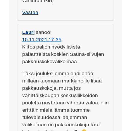
vähintäänkin,
Vastaa
Lauri
sanoo:
15.11.2021 17:35
Kiitos paljon hyödyllisistä
palautteista koskien Sauna-siivujen
pakkauskokovalikoimaa.
Täksi jouluksi emme ehdi enää
millään tuomaan markkinoille lisää
pakkauskokoja, mutta jos
vähittäiskaupan keskusliikkeiden
puolelta näytetään vihreää valoa, niin
erittäin mielellämme tuomme
tulevaisuudessa laajemman
valikoiman eri pakkauskokoja tätä