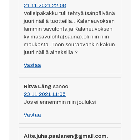
21.11.2021 22:08
Voileipäkakku tuli tehtyä Isänpäivänä
juuri näillä tuotteilla…Kalaneuvoksen
lämmin savulohta ja Kalaneuvoksen
kylmäsavulohta(sauna),oli niin niin
maukasta .Teen seuraavankin kakun
juuri näillä aineksilla.?
Vastaa
Ritva Lång
sanoo:
23.11.2021 11:05
Jos ei ennemmin niin jouluksi
Vastaa
Atte.juha.paalanen@gmail.com.