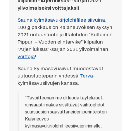
kilpailun ”Arjen luksus”-sarjan 2021
ylivoimaiseksi voittajaksi!
Sauna kylmäsavukirjolohifilee siivuina
,
100 g pakkaus on Kalaneuvoksen syksyn
2021 uutuustuote ja Iltalehden ”Kultainen
Pippuri – Vuoden elintarvike” kilpailun
”Arjen luksus”-sarjan 2021 ylivoimainen
voittaja
!
Sauna-kylmäsavusiivut muodostavat
uutuustuoteparin yhdessä
Terva
-
kylmäsavusiivujen kanssa.
”Tavoitteenamme oli luoda täyteläiset,
runsaasti makua sisältävät vaihtoehdot
suursuosion saavuttaneiden perinteisten
Kalaneuvos
kylmäsavukirjolohifileesiivujen rinnalle.