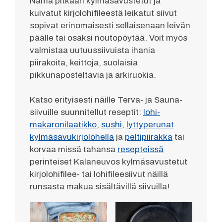
Nämä pitkään kylmäsavustetut ja
kuivatut kirjolohifileestä leikatut siivut
sopivat erinomaisesti sellaisenaan leivän
päälle tai osaksi noutopöytää. Voit myös
valmistaa uutuussiivuista ihania
piirakoita, keittoja, suolaisia
pikkunaposteltavia ja arkiruokia.
Katso erityisesti näille Terva- ja Sauna-
siivuille suunnitellut reseptit:
lohi-
makaronilaatikko
,
sushi
,
lyttyperunat
kylmäsavukirjolohella
ja
peltipiirakka
tai
korvaa missä tahansa
resepteissä
perinteiset Kalaneuvos kylmäsavustetut
kirjolohifilee- tai lohifileesiivut näillä
runsasta makua sisältävillä siivuilla!