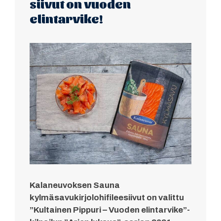
siivut on vuoden
elintarvike!
Kalaneuvoksen Sauna
kylmäsavukirjolohifileesiivut on valittu
”Kultainen Pippuri – Vuoden elintarvike”-