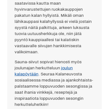
saatavissa kautta maan
hyvinvarustettujen ruokakauppojen
pakatun kalan hyllyistä. Mikäli oman
lähikauppasi kalahyllyssä ei vielä jostain
syystä näitä palkittuja, arkeen luksusta
tuovia uutuusherkkuja ole, niin jätä
pyyntö kauppiaallesi tai kalatiskin
vastaavalle siivujen hankkimisesta
valikoimaan.
Sauna-siivut sopivat hienosti myös
joulunajan herkutteluun
joulun
kalapöytään
. Seuraa Kalaneuvosta
sosiaalisessa mediassa ja ajankohtaista-
palstaamme loppuvuoden sesongissa ja
saat ihania vinkkejä, reseptejä ja
inspiraatiota loppuvuoden sesongin
herkutteluhetkiin!