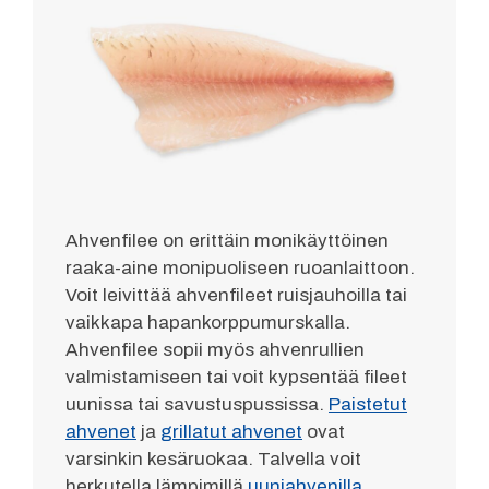
Ahvenfilee on erittäin monikäyttöinen
raaka-aine monipuoliseen ruoanlaittoon.
Voit leivittää ahvenfileet ruisjauhoilla tai
vaikkapa hapankorppumurskalla.
Ahvenfilee sopii myös ahvenrullien
valmistamiseen tai voit kypsentää fileet
uunissa tai savustuspussissa.
Paistetut
ahvenet
ja
grillatut ahvenet
ovat
varsinkin kesäruokaa. Talvella voit
herkutella lämpimillä
uuniahvenilla
.