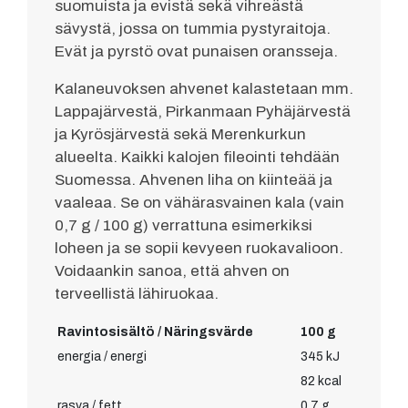
suomuista ja evistä sekä vihreästä
sävystä, jossa on tummia pystyraitoja.
Evät ja pyrstö ovat punaisen oransseja.
Kalaneuvoksen ahvenet kalastetaan mm.
Lappajärvestä, Pirkanmaan Pyhäjärvestä
ja Kyrösjärvestä sekä Merenkurkun
alueelta. Kaikki kalojen fileointi tehdään
Suomessa. Ahvenen liha on kiinteää ja
vaaleaa. Se on vähärasvainen kala (vain
0,7 g / 100 g) verrattuna esimerkiksi
loheen ja se sopii kevyeen ruokavalioon.
Voidaankin sanoa, että ahven on
terveellistä lähiruokaa.
Ravintosisältö / Näringsvärde
100 g
energia / energi
345 kJ
82 kcal
rasva / fett
0,7 g