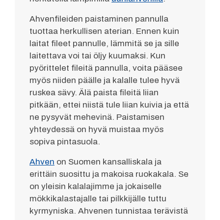
Ahvenfileiden paistaminen pannulla
tuottaa herkullisen aterian. Ennen kuin
laitat fileet pannulle, lämmitä se ja sille
laitettava voi tai öljy kuumaksi. Kun
pyörittelet fileitä pannulla, voita pääsee
myös niiden päälle ja kalalle tulee hyvä
ruskea sävy. Älä paista fileitä liian
pitkään, ettei niistä tule liian kuivia ja että
ne pysyvät mehevinä. Paistamisen
yhteydessä on hyvä muistaa myös
sopiva pintasuola.
Ahven
on Suomen kansalliskala ja
erittäin suosittu ja makoisa ruokakala. Se
on yleisin kalalajimme ja jokaiselle
mökkikalastajalle tai pilkkijälle tuttu
kyrmyniska. Ahvenen tunnistaa terävistä