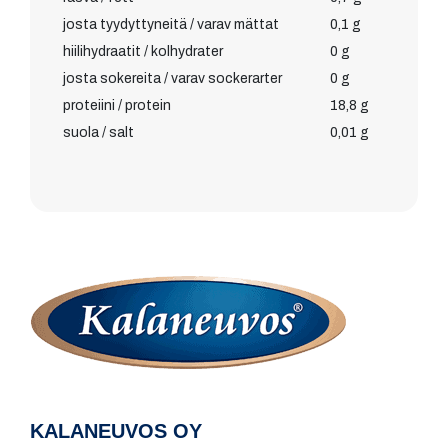
josta tyydyttyneitä / varav mättat
0,1 g
hiilihydraatit / kolhydrater
0 g
josta sokereita / varav sockerarter
0 g
proteiini / protein
18,8 g
suola / salt
0,01 g
KALANEUVOS OY