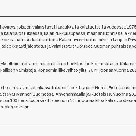
eyritys, joka on valmistanut laadukkaita kalatuotteita vuodesta 1975 
ijä kalanjalostuksessa, kalan tukkukaupassa, maahantuonnissa ja -vi
oi korkealaatuisia kalatuotteita Kalaneuvos-tuotemerkin ja kaupan Priv
 taidokkaasti jalostetut ja valmistetut tuotteet, Suomen puhtaissa v
istyksellisiin tuotantomenetelmiin ja henkilöstön koulutukseen. Kalane
kafileen valmistaja. Konsernin liikevaihto ylitti 75 miljoonaa vuonna 
rhe omistavat kalankasvatukseen keskittyneen Nordic Fish -konsernin.
sijaitsevat Manner-Suomessa, Ahvenanmaalla ja Ruotsissa. Vuonna 2017
listää 100 henkilöä ja käsittelee noin 10 miljoonaa kiloa kalaa vuodes
-alan toimijan.