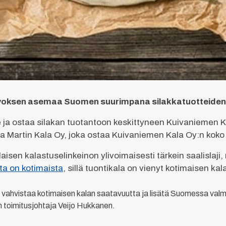
voksen asemaa Suomen suurimpana silakkatuotteiden
 ja ostaa silakan tuotantoon keskittyneen Kuivaniemen K
a Martin Kala Oy, joka ostaa Kuivaniemen Kala Oy:n kok
isen kalastuselinkeinon ylivoimaisesti tärkein saalislaji
a on kotimaista
, sillä tuontikala on vienyt kotimaisen k
hvistaa kotimaisen kalan saatavuutta ja lisätä Suomessa valmi
toimitusjohtaja Veijo Hukkanen.