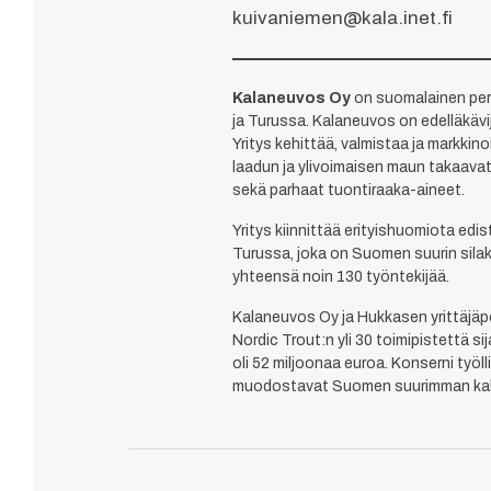
kuivaniemen@kala.inet.fi
Kalaneuvos Oy
on suomalainen perh
ja Turussa. Kalaneuvos on edelläkäv
Yritys kehittää, valmistaa ja markkin
laadun ja ylivoimaisen maun takaavat
sekä parhaat tuontiraaka-aineet.
Yritys kiinnittää erityishuomiota ed
Turussa, joka on Suomen suurin silak
yhteensä noin 130 työntekijää.
Kalaneuvos Oy ja Hukkasen yrittäjäpe
Nordic Trout:n yli 30 toimipistettä 
oli 52 miljoonaa euroa. Konserni työl
muodostavat Suomen suurimman kala