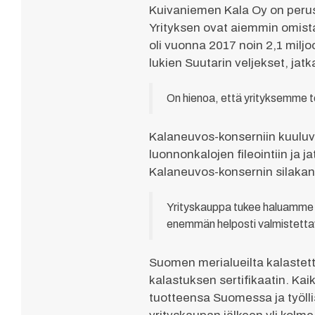
Kuivaniemen Kala Oy on peruste
Yrityksen ovat aiemmin omistan
oli vuonna 2017 noin 2,1 miljo
lukien Suutarin veljekset, jat
On hienoa, että yrityksemme to
Kalaneuvos-konserniin kuuluva
luonnonkalojen fileointiin ja
Kalaneuvos-konsernin silakan 
Yrityskauppa tukee haluamme v
enemmän helposti valmistettavi
Suomen merialueilta kalastetta
kalastuksen sertifikaatin. Ka
tuotteensa Suomessa ja työlli