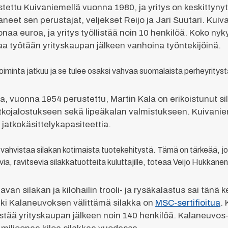
ttu Kuivaniemellä vuonna 1980, ja yritys on keskittynyt si
eet sen perustajat, veljekset Reijo ja Jari Suutari. Kuiv
onaa euroa, ja yritys työllistää noin 10 henkilöä. Koko n
kaa työtään yrityskaupan jälkeen vanhoina työntekijöinä.
iminta jatkuu ja se tulee osaksi vahvaa suomalaista perheyrityst
, vuonna 1954 perustettu, Martin Kala on erikoistunut si
 jatkojalostukseen sekä lipeäkalan valmistukseen. Kuivan
jatkokäsittelykapasiteettia.
ahvistaa silakan kotimaista tuotekehitystä. Tämä on tärkeää, jot
a, ravitsevia silakkatuotteita kuluttajille, toteaa Veijo Hukkanen
van silakan ja kilohailin trooli- ja rysäkalastus sai tän
ikki Kalaneuvoksen välittämä silakka on
MSC-sertifioitua
.
stää yrityskaupan jälkeen noin 140 henkilöä. Kalaneuvos-