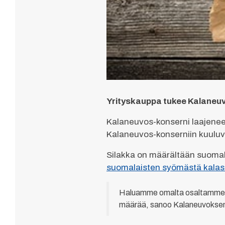
Yrityskauppa tukee Kalaneu
Kalaneuvos-konserni laajenee
Kalaneuvos-konserniin kuuluv
Silakka on määrältään suomala
suomalaisten syömästä kalast
Haluamme omalta osaltamme va
määrää, sanoo Kalaneuvoksen 