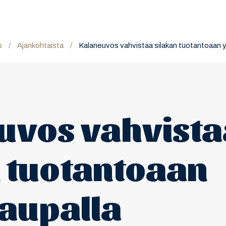
s
/
Ajankohtaista
/
Kalaneuvos vahvistaa silakan tuotantoaan y
uvos vahvista
n tuotantoaan
kaupalla