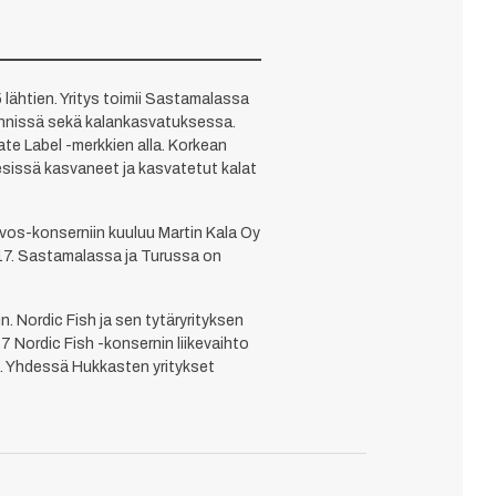
lähtien. Yritys toimii Sastamalassa
ennissä sekä kalankasvatuksessa.
ate Label -merkkien alla. Korkean
esissä kasvaneet ja kasvatetut kalat
uvos-konserniin kuuluu Martin Kala Oy
2017. Sastamalassa ja Turussa on
 Nordic Fish ja sen tytäryrityksen
 Nordic Fish -konsernin liikevaihto
sa. Yhdessä Hukkasten yritykset