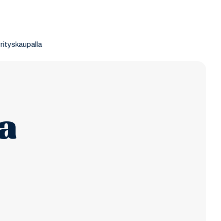
rityskaupalla
a