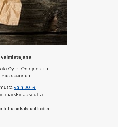
 valmistajana
ala Oy:n. Ostajana on
o osakekannan.
, mutta
vain 20 %
alan markkinaosuutta.
stettujen kalatuotteiden