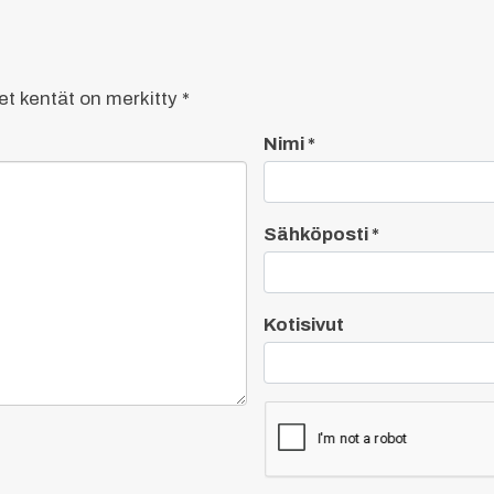
set kentät on merkitty
*
Nimi
*
Sähköposti
*
Kotisivut