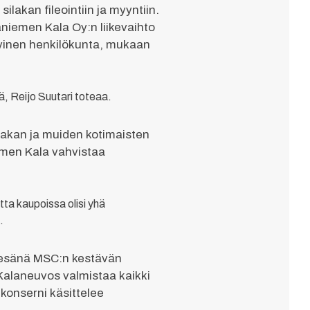
lakan fileointiin ja myyntiin.
aniemen Kala Oy:n liikevaihto
ykyinen henkilökunta, mukaan
ä, Reijo Suutari toteaa.
lakan ja muiden kotimaisten
iemen Kala vahvistaa
ta kaupoissa olisi yhä
.
ä kesänä MSC:n kestävän
 Kalaneuvos valmistaa kaikki
konserni käsittelee