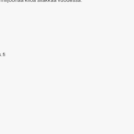
 miljoonaa kiloa silakkaa vuodessa.
.fi