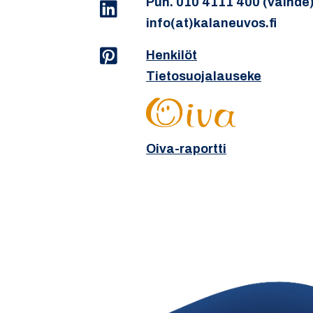
Puh. 010 4111 400 (vaihde
info(at)kalaneuvos.fi
Henkilöt
Tietosuojalauseke
Oiva-raportti