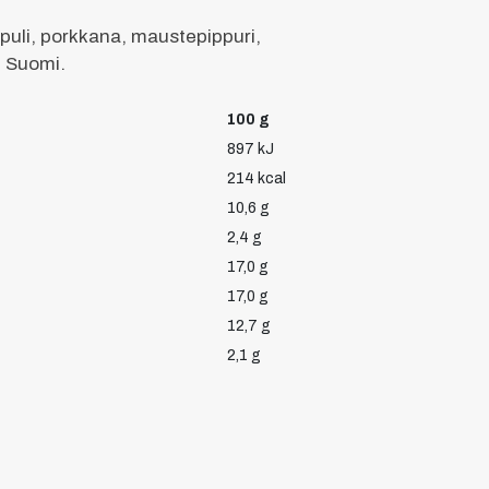
sipuli, porkkana, maustepippuri,
: Suomi.
100 g
897 kJ
214 kcal
10,6 g
2,4 g
17,0 g
17,0 g
12,7 g
2,1 g