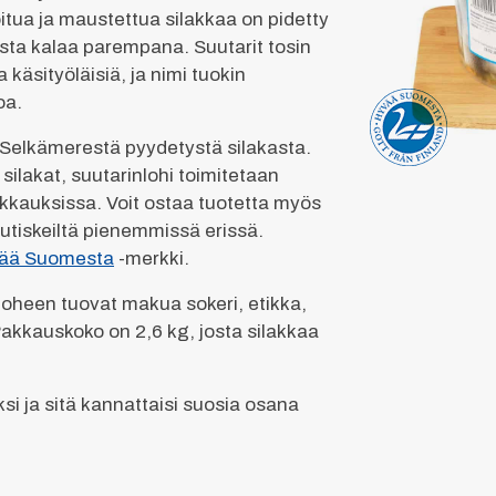
itua ja maustettua silakkaa on pidetty
ista kalaa parempana. Suutarit tosin
 käsityöläisiä, ja nimi tuokin
oa.
Selkämerestä pyydetystä silakasta.
ilakat, suutarinlohi toimitetaan
kkauksissa. Voit ostaa tuotetta myös
utiskeiltä pienemmissä erissä.
ää Suomesta
-merkki.
nloheen tuovat makua sokeri, etikka,
Pakkauskoko on 2,6 kg, josta silakkaa
ksi ja sitä kannattaisi suosia osana