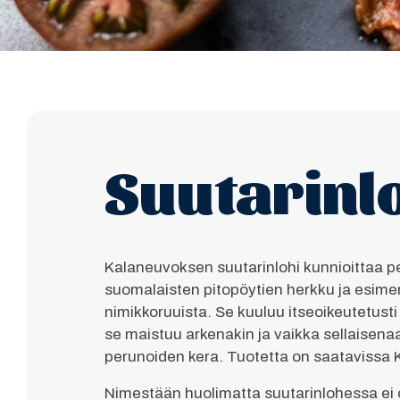
Suutarinl
Kalaneuvoksen suutarinlohi kunnioittaa per
suomalaisten pitopöytien herkku ja esime
nimikkoruuista. Se kuuluu itseoikeutetust
se maistuu arkenakin ja vaikka sellaisenaa
perunoiden kera. Tuotetta on saatavissa
Nimestään huolimatta suutarinlohessa ei 