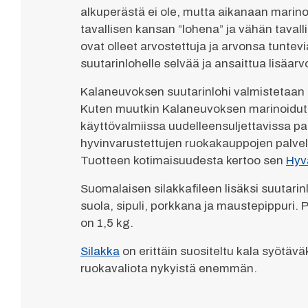
alkuperästä ei ole, mutta aikanaan marino
tavallisen kansan ”lohena” ja vähän tavall
ovat olleet arvostettuja ja arvonsa tuntevia
suutarinlohelle selvää ja ansaittua lisäarv
Kalaneuvoksen suutarinlohi valmistetaan 
Kuten muutkin Kalaneuvoksen marinoidut s
käyttövalmiissa uudelleensuljettavissa pa
hyvinvarustettujen ruokakauppojen palvel
Tuotteen kotimaisuudesta kertoo sen
Hyv
Suomalaisen silakkafileen lisäksi suutari
suola, sipuli, porkkana ja maustepippuri. 
on 1,5 kg.
Silakka
on erittäin suositeltu kala syötävä
ruokavaliota nykyistä enemmän.