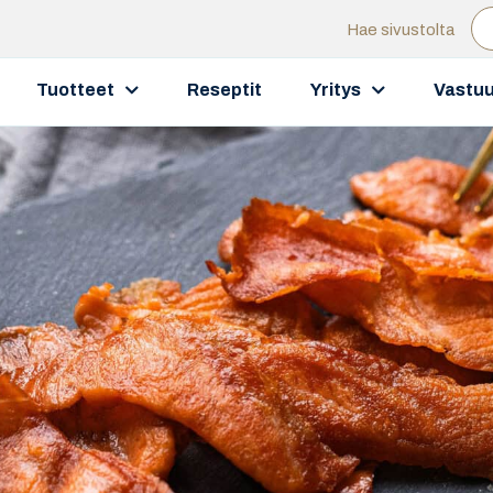
Hae sivustolta
Tuotteet
Reseptit
Yritys
Vastuu