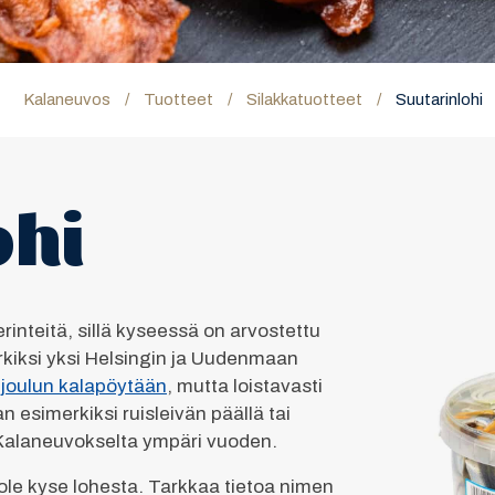
Kalaneuvos
/
Tuotteet
/
Silakkatuotteet
/
Suutarinlohi
ohi
inteitä, sillä kyseessä on arvostettu
rkiksi yksi Helsingin ja Uudenmaan
i
joulun kalapöytään
, mutta loistavasti
n esimerkiksi ruisleivän päällä tai
 Kalaneuvokselta ympäri vuoden.
ole kyse lohesta. Tarkkaa tietoa nimen