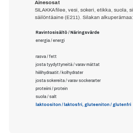
Ainesosat
SILAKKAfilee, vesi, sokeri, etikka, suola, 
säilöntäaine (E211). Silakan alkuperämaa
Ravintosisältö / Näringsvärde
energia / energi
rasva / fett
josta tyydyttyneitä / varav mättat
hiilihydraatit / kolhydrater
josta sokereita / varav sockerarter
proteiini / protein
suola / salt
laktoositon / laktosfri, gluteeniton / glutenfri