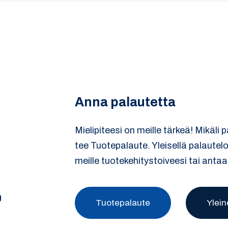
Anna palautetta
Mielipiteesi on meille tärkeä! Mikäli 
tee Tuotepalaute. Yleisellä palautel
meille tuotekehitystoiveesi tai antaa
U
Tuotepalaute
Ylein