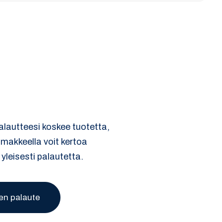
palautteesi koskee tuotetta,
omakkeella voit kertoa
 yleisesti palautetta.
en palaute