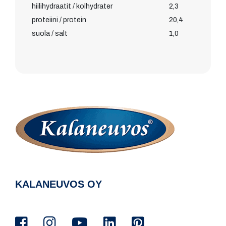
hiilihydraatit / kolhydrater
2,3
proteiini / protein
20,4
suola / salt
1,0
KALANEUVOS OY