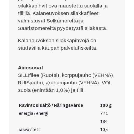
silakkapihvit ova maustettu suolalla ja
tillillä. Kalaneuvoksen silakkafileet
valmistuvat Selkämereltä ja
Saaristomereltä pyydetystä silakasta.
Kalaneuvoksen silakkapihvejä on
saatavilla kaupan palvelutiskeiltä.
Ainesosat
SILLIfilee (Ruotsi), korppujauho (VEHNÄ),
RUISjauho, grahamjauho (VEHNÄ), VOI,
suola (enintään 1,0%) ja tilli.
Ravintosisältö / Näringsvärde
100 g
energia / energi
771
184
rasva / fett
10,4