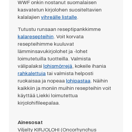
WWF onkin nostanut suomalaisen
kasvatetun kirjolohen suositeltavien
kalalajien
vihreälle listalle
.
Tutustu runsaan reseptipankkimme
kalaresepteihin
. Voit korvata
resepteihimme kuuluvat
lämminsavukirjolohet ja -lohet
loimutetuilla tuotteilla. Valmista
välipalaksi
lohismörrejä
, kokeile ihania
rahkalettuja
tai valmista helposti
ruokaisaa ja nopeaa
lohipastaa
. Näihin
kaikkiin ja moniin muihin resepteihin voit
käyttää Liekki loimutettua
kirjolohifileepalaa.
Ainesosat
Viljelty KIRJOLOHI (Oncorhynchus