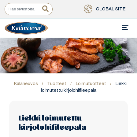
GLOBAL SITE
Kalaneuvos
/
Tuotteet
/
Loimutuotteet
/
Liekki
loimutettu kirjolohifileepala
Liekki loimutettu
kirjolohifileepala