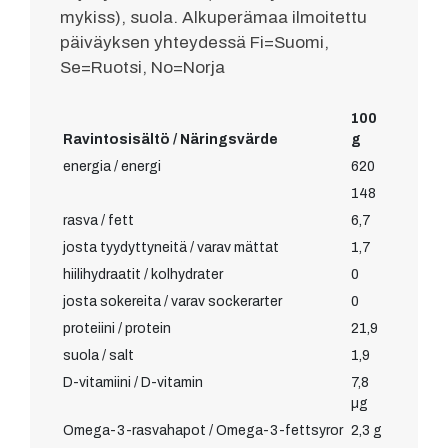
mykiss), suola. Alkuperämaa ilmoitettu
päiväyksen yhteydessä Fi=Suomi,
Se=Ruotsi, No=Norja
100
Ravintosisältö / Näringsvärde
g
energia / energi
620
148
rasva / fett
6,7
josta tyydyttyneitä / varav mättat
1,7
hiilihydraatit / kolhydrater
0
josta sokereita / varav sockerarter
0
proteiini / protein
21,9
suola / salt
1,9
D-vitamiini / D-vitamin
7,8
µg
Omega-3-rasvahapot / Omega-3-fettsyror
2,3 g