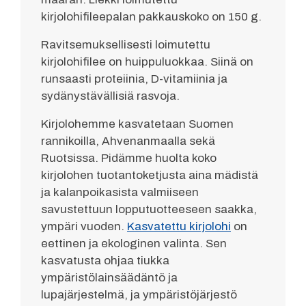
kirjolohifileepalan pakkauskoko on 150 g.
Ravitsemuksellisesti loimutettu
kirjolohifilee on huippuluokkaa. Siinä on
runsaasti proteiinia, D-vitamiinia ja
sydänystävällisiä rasvoja.
Kirjolohemme kasvatetaan Suomen
rannikoilla, Ahvenanmaalla sekä
Ruotsissa. Pidämme huolta koko
kirjolohen tuotantoketjusta aina mädistä
ja kalanpoikasista valmiiseen
savustettuun lopputuotteeseen saakka,
ympäri vuoden.
Kasvatettu kirjolohi
on
eettinen ja ekologinen valinta. Sen
kasvatusta ohjaa tiukka
ympäristölainsäädäntö ja
lupajärjestelmä, ja ympäristöjärjestö