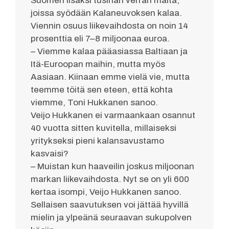
Suomen lisäksi tusinan verran maita,
joissa syödään Kalaneuvoksen kalaa.
Viennin osuus liikevaihdosta on noin 14
prosenttia eli 7–8 miljoonaa euroa.
– Viemme kalaa pääasiassa Baltiaan ja
Itä-Euroopan maihin, mutta myös
Aasiaan. Kiinaan emme vielä vie, mutta
teemme töitä sen eteen, että kohta
viemme, Toni Hukkanen sanoo.
Veijo Hukkanen ei varmaankaan osannut
40 vuotta sitten kuvitella, millaiseksi
yritykseksi pieni kalansavustamo
kasvaisi?
– Muistan kun haaveilin joskus miljoonan
markan liikevaihdosta. Nyt se on yli 600
kertaa isompi, Veijo Hukkanen sanoo.
Sellaisen saavutuksen voi jättää hyvillä
mielin ja ylpeänä seuraavan sukupolven