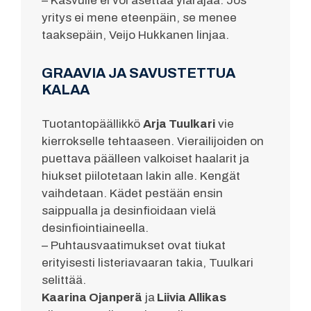
– Kasvulle ei voi asettaa ylärajaa. Jos
yritys ei mene eteenpäin, se menee
taaksepäin, Veijo Hukkanen linjaa.
GRAAVIA JA SAVUSTETTUA
KALAA
Tuotantopäällikkö
Arja Tuulkari
vie
kierrokselle tehtaaseen. Vierailijoiden on
puettava päälleen valkoiset haalarit ja
hiukset piilotetaan lakin alle. Kengät
vaihdetaan. Kädet pestään ensin
saippualla ja desinfioidaan vielä
desinfiointiaineella.
– Puhtausvaatimukset ovat tiukat
erityisesti listeriavaaran takia, Tuulkari
selittää.
Kaarina Ojanperä
ja
Liivia Allikas