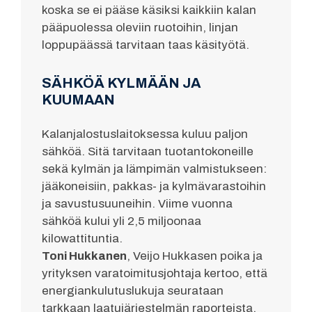
koska se ei pääse käsiksi kaikkiin kalan
pääpuolessa oleviin ruotoihin, linjan
loppupäässä tarvitaan taas käsityötä.
SÄHKÖÄ KYLMÄÄN JA
KUUMAAN
Kalanjalostuslaitoksessa kuluu paljon
sähköä. Sitä tarvitaan tuotantokoneille
sekä kylmän ja lämpimän valmistukseen:
jääkoneisiin, pakkas- ja kylmävarastoihin
ja savustusuuneihin. Viime vuonna
sähköä kului yli 2,5 miljoonaa
kilowattituntia.
Toni Hukkanen
, Veijo Hukkasen poika ja
yrityksen varatoimitusjohtaja kertoo, että
energiankulutuslukuja seurataan
tarkkaan laatujärjestelmän raporteista.