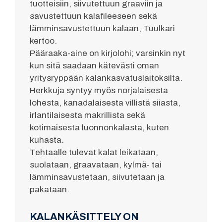
tuotteisiin, siivutettuun graaviin ja
savustettuun kalafileeseen sekä
lämminsavustettuun kalaan, Tuulkari
kertoo.
Pääraaka-aine on kirjolohi; varsinkin nyt
kun sitä saadaan kätevästi oman
yritysryppään kalankasvatuslaitoksilta.
Herkkuja syntyy myös norjalaisesta
lohesta, kanadalaisesta villistä siiasta,
irlantilaisesta makrillista sekä
kotimaisesta luonnonkalasta, kuten
kuhasta.
Tehtaalle tulevat kalat leikataan,
suolataan, graavataan, kylmä- tai
lämminsavustetaan, siivutetaan ja
pakataan.
KALANKÄSITTELY ON