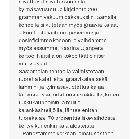
siivuttavat siivutuskoneella
kylmäsavustettua kirjolohta 200
gramman vakuumipakkauksiin. Samalla
koneella siivutetaan myös graavia kalaa.
– Kun tuote vaihtuu, pesemme ja
desinfioimme koneen ja vaihdamme
myös essumme, Kaarina Ojanperä
kertoo. Naisilla on kokopitkät siniset
muoviessut.
Sastamalan tehtaalla valmistetaan
tuoreita kalafileitä, graavikalaa sekä
lämmin- ja kylmäsavustettua kalaa.
Kilomäärissä mitattuna asiakkaille, kuten
tukkukauppoihin ja muille
kalankäsittelijöille, lähtee eniten
tuorekalaa. 70 prosenttia liikevaihdosta
kertyy kuitenkin kalajalosteista.
– Panostamme korkean jalostusasteen