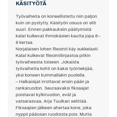
KÄSITYÖTÄ
Työvaiheita on koneellistettu niin paljon
kuin on pystytty. Käsityön osuus on silti
suuri. Ennen pakkauksiin päätymistä
kalat kulkevat ihmiskäsien kautta jopa 8–
9 kertaa.
Norjalaisen lohen fileointi käy sukkelasti.
Kalat kulkevat fileointilinjastoa pitkin
työvaiheesta toiseen. Jokaista
työvaihetta kohti on kaksi työntekijää,
yksi koneen kummallakin puolella.
– Halkaisijat irrottavat ensin pään ja
rankaruodon. Seuraavaksi fiksaajat
poistavat kylkiruodon, evät ja
vatsarasvaa, Arja Tuulkari selittää.
Fiksaajien jälkeen ahertaa kone, joka
nyppii pääosan ruodoista pois. Mutta