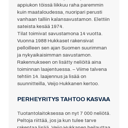
appiukon töissä liikkuu raha paremmin
kuin maataloudessa, nuoripari perusti
vanhaan talliin kalansavustamon. Elettiin
sateista kesää 1974.
Tilat toimivat savustamona 14 vuotta.
Vuonna 1988 Hukkaset rakensivat
pelloilleen sen ajan Suomen suurimman
ja nykyaikaisimman savustamon.
Rakennukseen on lisätty neliöitä aina
toiminnan laajentuessa. – Viime talvena
tehtiin 14. laajennus ja lisää on
suunnitteilla, Veijo Hukkanen kertoo.
PERHEYRITYS TAHTOO KASVAA
Tuotantolaitoksessa on nyt 7 000 neliötä.
Peltoja riittää, jos ja kun tulee tarve
rakentaa lisää. Veijo Hukkanen heilauttaa