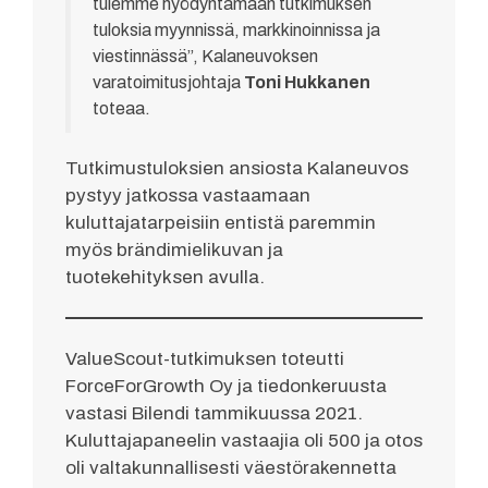
tulemme hyödyntämään tutkimuksen
tuloksia myynnissä, markkinoinnissa ja
viestinnässä”, Kalaneuvoksen
varatoimitusjohtaja
Toni Hukkanen
toteaa.
Tutkimustuloksien ansiosta Kalaneuvos
pystyy jatkossa vastaamaan
kuluttajatarpeisiin entistä paremmin
myös brändimielikuvan ja
tuotekehityksen avulla.
ValueScout-tutkimuksen toteutti
ForceForGrowth Oy ja tiedonkeruusta
vastasi Bilendi tammikuussa 2021.
Kuluttajapaneelin vastaajia oli 500 ja otos
oli valtakunnallisesti väestörakennetta