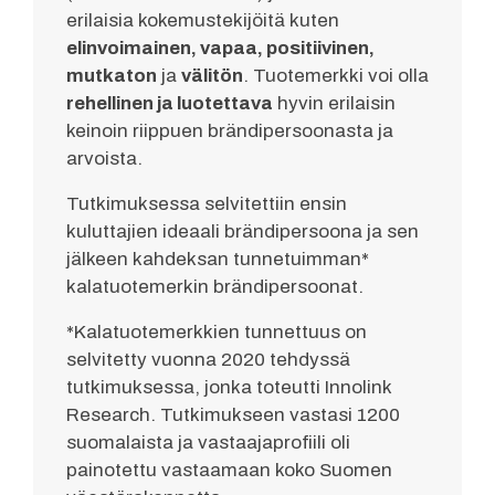
erilaisia kokemustekijöitä kuten
elinvoimainen, vapaa, positiivinen,
mutkaton
ja
välitön
. Tuotemerkki voi olla
rehellinen ja luotettava
hyvin erilaisin
keinoin riippuen brändipersoonasta ja
arvoista.
Tutkimuksessa selvitettiin ensin
kuluttajien ideaali brändipersoona ja sen
jälkeen kahdeksan tunnetuimman*
kalatuotemerkin brändipersoonat.
*Kalatuotemerkkien tunnettuus on
selvitetty vuonna 2020 tehdyssä
tutkimuksessa, jonka toteutti Innolink
Research. Tutkimukseen vastasi 1200
suomalaista ja vastaajaprofiili oli
painotettu vastaamaan koko Suomen