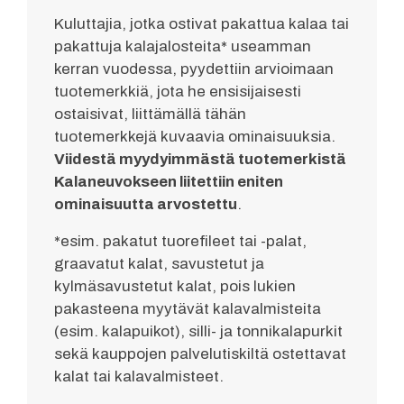
Kuluttajia, jotka ostivat pakattua kalaa tai
pakattuja kalajalosteita* useamman
kerran vuodessa, pyydettiin arvioimaan
tuotemerkkiä, jota he ensisijaisesti
ostaisivat, liittämällä tähän
tuotemerkkejä kuvaavia ominaisuuksia.
Viidestä myydyimmästä tuotemerkistä
Kalaneuvokseen liitettiin eniten
ominaisuutta arvostettu
.
*esim. pakatut tuorefileet tai -palat,
graavatut kalat, savustetut ja
kylmäsavustetut kalat, pois lukien
pakasteena myytävät kalavalmisteita
(esim. kalapuikot), silli- ja tonnikalapurkit
sekä kauppojen palvelutiskiltä ostettavat
kalat tai kalavalmisteet.