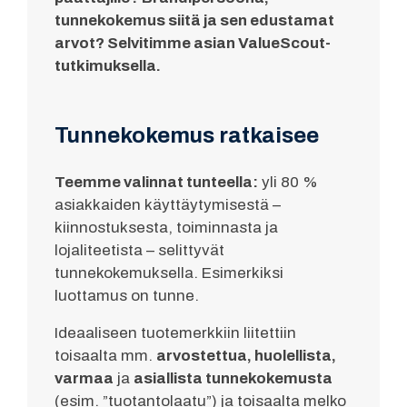
tunnekokemus siitä ja sen edustamat
arvot? Selvitimme asian ValueScout-
tutkimuksella.
Tunnekokemus ratkaisee
Teemme valinnat tunteella:
yli 80 %
asiakkaiden käyttäytymisestä –
kiinnostuksesta, toiminnasta ja
lojaliteetista – selittyvät
tunnekokemuksella. Esimerkiksi
luottamus on tunne.
Ideaaliseen tuotemerkkiin liitettiin
toisaalta mm.
arvostettua, huolellista,
varmaa
ja
asiallista tunnekokemusta
(esim. ”tuotantolaatu”) ja toisaalta melko