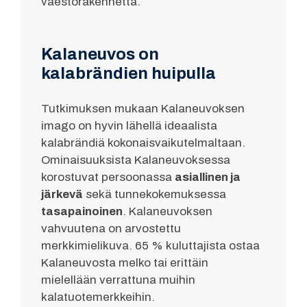
väestörakennetta.
Kalaneuvos on
kalabrändien huipulla
Tutkimuksen mukaan Kalaneuvoksen
imago on hyvin lähellä ideaalista
kalabrändiä kokonaisvaikutelmaltaan.
Ominaisuuksista Kalaneuvoksessa
korostuvat persoonassa
asiallinen ja
järkevä
sekä tunnekokemuksessa
tasapainoinen
. Kalaneuvoksen
vahvuutena on arvostettu
merkkimielikuva. 65 % kuluttajista ostaa
Kalaneuvosta melko tai erittäin
mielellään verrattuna muihin
kalatuotemerkkeihin.