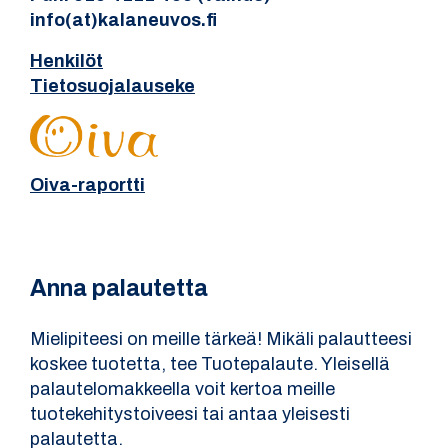
info(at)kalaneuvos.fi
Henkilöt
Tietosuojalauseke
Oiva-raportti
Anna palautetta
Mielipiteesi on meille tärkeä! Mikäli palautteesi
koskee tuotetta, tee Tuotepalaute. Yleisellä
palautelomakkeella voit kertoa meille
tuotekehitystoiveesi tai antaa yleisesti
palautetta.