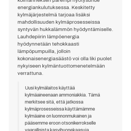
kolmanneksen parempi hyötysuhde
energiankulutuksessa. Keskitetty
kylmäjärjestelmä tarjoaa lisäksi
mahdollisuuden kylmäprosesseissa
syntyvän hukkalämmön hyödyntämiselle.
Lauhdepiirin lämpöenergia
hyödynnetään tehokkaasti
lämpöpumpuilla, jolloin
kokonaisenergiasäästö voi olla liki puolet
nykyiseen kylmäntuottomenetelmään
verrattuna.
Uusi kylmälaitos käyttää
kylmäaineenaan ammoniakkia. Tämä
merkitsee sitä, että jatkossa
kylmäprosesseissa käyttämämme
kylmäaine on luonnonmukainen ja
pääsemme eroon otsonikerrokselle
vaarallisista kasvihuonekaasuja