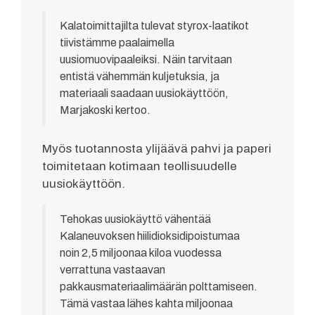
Kalatoimittajilta tulevat styrox-laatikot
tiivistämme paalaimella
uusiomuovipaaleiksi. Näin tarvitaan
entistä vähemmän kuljetuksia, ja
materiaali saadaan uusiokäyttöön,
Marjakoski kertoo.
Myös tuotannosta ylijäävä pahvi ja paperi
toimitetaan kotimaan teollisuudelle
uusiokäyttöön.
Tehokas uusiokäyttö vähentää
Kalaneuvoksen hiilidioksidipoistumaa
noin 2,5 miljoonaa kiloa vuodessa
verrattuna vastaavan
pakkausmateriaalimäärän polttamiseen.
Tämä vastaa lähes kahta miljoonaa