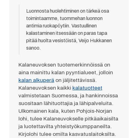
Luonnosta huolehtiminen on tärkeä osa
toimintaamme, tuommehan luonnon
antimia ruokapöytiin. Vastuullinen
kalastaminen itsessään on paras tapa
pitää huolta vesistöistä, Veijo Hukkanen
sanoo.
Kalaneuvoksen tuotemerkinnöissä on
aina mainittu kalan pyyntialueet, jolloin
kalan alkuperä
on jäljitettävissä.
Kalaneuvoksen kaikki
kalatuotteet
valmistetaan Suomessa, ja hankinnoissa
suositaan lähituottajia ja lähipalveluita.
Ulkomainen kala, kuten Pohjois-Norjan
lohi, tulee Kalaneuvokselle pitkäaikaisilta
ja luotettavilta yhteistyökumppaneilta.
Kirjolohi tulee omilta kasvatuslaitoksilta.