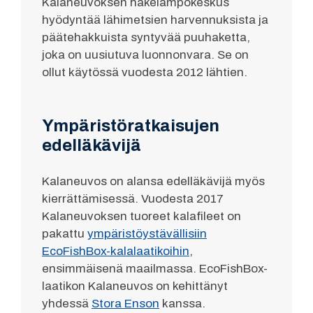
Kalaneuvoksen hakelämpökeskus
hyödyntää lähimetsien harvennuksista ja
päätehakkuista syntyvää puuhaketta,
joka on uusiutuva luonnonvara. Se on
ollut käytössä vuodesta 2012 lähtien.
Ympäristöratkaisujen
edelläkävijä
Kalaneuvos on alansa edelläkävijä myös
kierrättämisessä. Vuodesta 2017
Kalaneuvoksen tuoreet kalafileet on
pakattu
ympäristöystävällisiin
EcoFishBox-kalalaatikoihin
,
ensimmäisenä maailmassa. EcoFishBox-
laatikon Kalaneuvos on kehittänyt
yhdessä
Stora Enson
kanssa.