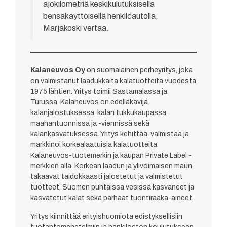
ajokilometriä keskikulutuksisella
bensakäyttöisellä henkilöautolla,
Marjakoski vertaa.
Kalaneuvos Oy
on suomalainen perheyritys, joka
on valmistanut laadukkaita kalatuotteita vuodesta
1975 lähtien. Yritys toimii Sastamalassa ja
Turussa. Kalaneuvos on edelläkävijä
kalanjalostuksessa, kalan tukkukaupassa,
maahantuonnissa ja -viennissä sekä
kalankasvatuksessa. Yritys kehittää, valmistaa ja
markkinoi korkealaatuisia kalatuotteita
Kalaneuvos-tuotemerkin ja kaupan Private Label -
merkkien alla. Korkean laadun ja ylivoimaisen maun
takaavat taidokkaasti jalostetut ja valmistetut
tuotteet, Suomen puhtaissa vesissä kasvaneet ja
kasvatetut kalat sekä parhaat tuontiraaka-aineet.
Yritys kiinnittää erityishuomiota edistyksellisiin