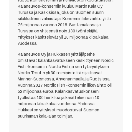
tuotantomenetelmiin ja henkilöstön koulutukseen.
Kalaneuvos-konserniin kuuluu Martin Kala Oy
Turussa ja Kaskisissa, joka on Suomen suurin
silakkafileen valmistaja. Konsernin liikevaihto ylitti
76 miljoonaa vuonna 2018. Sastamalassa ja
Turussa on yhteensä noin 130 työntekijää.
Yritykset käsittelevät yli 10 miljoonaa kiloa kalaa
vuodessa.
Kalaneuvos Oy ja Hukkasen yrittäjäperhe
omistavat kalankasvatukseen keskittyneen Nordic
Fish -konsernin. Nordic Fish ja sen tytäryrityksen
Nordic Trout:n yli 30 toimipistettä sijaitsevat
Manner-Suomessa, Ahvenanmaalla ja Ruotsissa.
Vuonna 2017 Nordic Fish -konsernin liikevaihto oli
52 miljoonaa euroa. Kalankasvatuskonserni
työllistää 100 henkilöä ja käsittelee noin 10
miljoonaa kiloa kalaa vuodessa. Yhdessä
Hukkasten yritykset muodostavat Suomen
suurimman kala-alan toimijan.