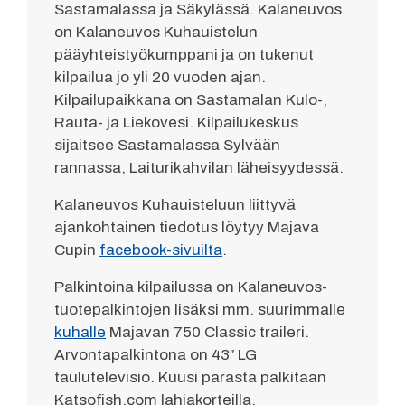
Sastamalassa ja Säkylässä. Kalaneuvos
on Kalaneuvos Kuhauistelun
pääyhteistyökumppani ja on tukenut
kilpailua jo yli 20 vuoden ajan.
Kilpailupaikkana on Sastamalan Kulo-,
Rauta- ja Liekovesi. Kilpailukeskus
sijaitsee Sastamalassa Sylvään
rannassa, Laiturikahvilan läheisyydessä.
Kalaneuvos Kuhauisteluun liittyvä
ajankohtainen tiedotus löytyy Majava
Cupin
facebook-sivuilta
.
Palkintoina kilpailussa on Kalaneuvos-
tuotepalkintojen lisäksi mm. suurimmalle
kuhalle
Majavan 750 Classic traileri.
Arvontapalkintona on 43″ LG
taulutelevisio. Kuusi parasta palkitaan
Katsofish.com lahjakorteilla.