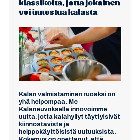
klassikoita, jotta jokainen
voi innostua kalasta
Kalan valmistaminen ruoaksi on
yhä helpompaa. Me
Kalaneuvoksella innovoimme
uutta, jotta kalahyllyt täyttyisivät
kiinnostavista ja
helppokäyttöisistä uutuuksista.
Kokemus on opettanut, että