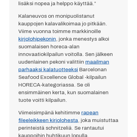
lisäksi nopea ja helppo käyttää.”
Kalaneuvos on monipuolistanut
kauppojen kalavalikoimaa jo pitkään.
Viime vuonna toimme markkinoille
kirjolohipekonin
, jonka menestys alkoi
suomalaisen horeca-alan
innovaatiokilpailun voitolla. Sen jälkeen
uudenlainen pekoni valittiin
maailman
parhaaksi kalatuotteeksi
Barcelonan
Seafood Excellence Global -kilpailun
HORECA-kategoriassa. Se oli
ensimmäinen kerta, kun suomalainen
tuote voitti kilpailun.
Viimeisimpänä kehitimme
rapean
fileeleikkeen kirjolohesta
, joka muistuttaa
perinteistä schnitzeliä. Se rantautui
kauppoihin huhtikuun lopulla.