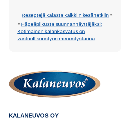
Reseptejä kalasta kaikkiin kesähetkiin
»
«
Häpeäpilkusta suunnannäyttäjäksi:
Kotimainen kalankasvatus on
vastuullisuustyön menestystarina
KALANEUVOS OY