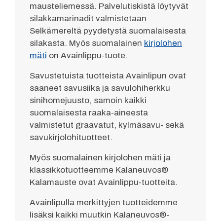
mausteliemessä. Palvelutiskistä löytyvät
silakkamarinadit valmistetaan
Selkämereltä pyydetystä suomalaisesta
silakasta. Myös suomalainen
kirjolohen
mäti
on Avainlippu-tuote.
Savustetuista tuotteista Avainlipun ovat
saaneet savusiika ja savulohiherkku
sinihomejuusto, samoin kaikki
suomalaisesta raaka-aineesta
valmistetut graavatut, kylmäsavu- sekä
savukirjolohituotteet.
Myös suomalainen kirjolohen mäti ja
klassikkotuotteemme Kalaneuvos®
Kalamauste ovat Avainlippu-tuotteita.
Avainlipulla merkittyjen tuotteidemme
lisäksi kaikki muutkin Kalaneuvos®-