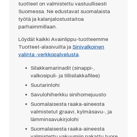
tuotteet on valmistettu vastuullisesti
Suomessa. Ne edustavat suomalaista
työtä ja kalanjalostustaitoa
parhaimmillaan.
Löydät kaikki Avainlippu-tuotteemme
Tuotteet-alasivuilta ja
Sinivalkoinen
valinta -verkkopalvelusta
.
Silakkamarinadit (sinappi-,
valkosipuli- ja tillisilakkafilee)
Suutarinlohi
Savulohiherkku sinihomejuusto
Suomalaisesta raaka-aineesta
valmistetut graavi, kylmäsavu-, ja
lämminsavukirjolohi
Suomalaisesta raaka-aineesta
valmistettu vakuumiin pakattu tuore