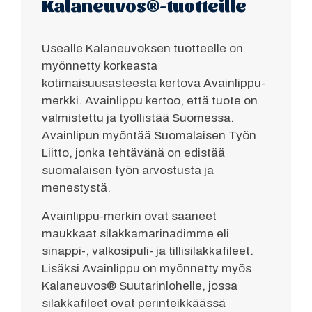
Kalaneuvos®-tuotteille
Usealle Kalaneuvoksen tuotteelle on
myönnetty korkeasta
kotimaisuusasteesta kertova Avainlippu-
merkki. Avainlippu kertoo, että tuote on
valmistettu ja työllistää Suomessa.
Avainlipun myöntää Suomalaisen Työn
Liitto, jonka tehtävänä on edistää
suomalaisen työn arvostusta ja
menestystä.
Avainlippu-merkin ovat saaneet
maukkaat silakkamarinadimme eli
sinappi-, valkosipuli- ja tillisilakkafileet.
Lisäksi Avainlippu on myönnetty myös
Kalaneuvos® Suutarinlohelle, jossa
silakkafileet ovat perinteikkäässä