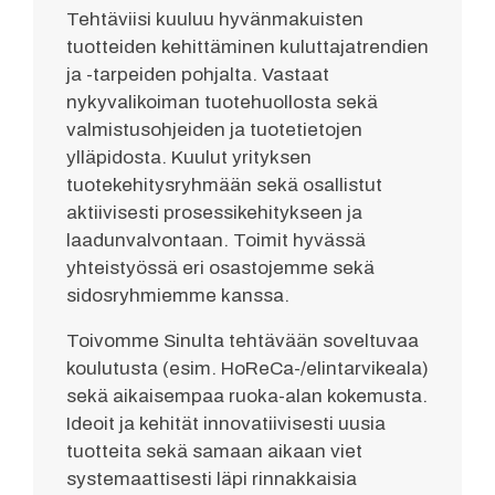
Tehtäviisi kuuluu hyvänmakuisten
tuotteiden kehittäminen kuluttajatrendien
ja -tarpeiden pohjalta. Vastaat
nykyvalikoiman tuotehuollosta sekä
valmistusohjeiden ja tuotetietojen
ylläpidosta. Kuulut yrityksen
tuotekehitysryhmään sekä osallistut
aktiivisesti prosessikehitykseen ja
laadunvalvontaan. Toimit hyvässä
yhteistyössä eri osastojemme sekä
sidosryhmiemme kanssa.
Toivomme Sinulta tehtävään soveltuvaa
koulutusta (esim. HoReCa-/elintarvikeala)
sekä aikaisempaa ruoka-alan kokemusta.
Ideoit ja kehität innovatiivisesti uusia
tuotteita sekä samaan aikaan viet
systemaattisesti läpi rinnakkaisia