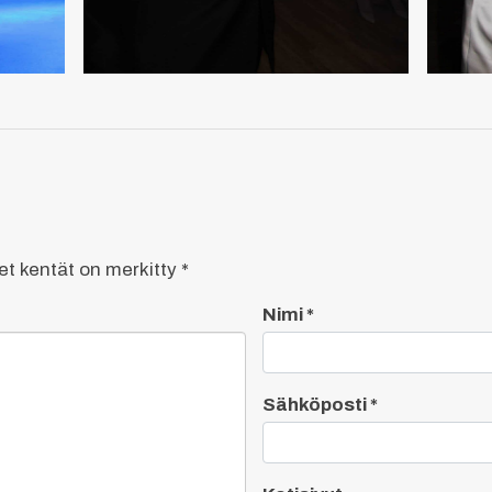
set kentät on merkitty
*
Nimi
*
Sähköposti
*