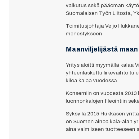
vaikutus sekä pääoman käytön 
Suomalaisen Työn Liitosta, Yks
Toimitusjohtaja Veijo Hukkane
menestykseen.
Maanviljelijästä maan 
Yritys aloitti myymällä kalaa 
yhteenlaskettu liikevaihto tul
kiloa kalaa vuodessa.
Konserniin on vuodesta 2013 k
luonnonkalojen fileointiin sek
Syksyllä 2015 Hukkasen yrittä
on Suomen ainoa kala-alan yrit
aina valmiiseen tuotteeseen 