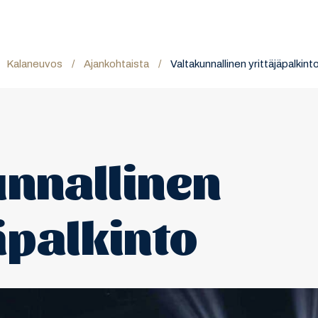
Kalaneuvos
/
Ajankohtaista
/
Valtakunnallinen yrittäjäpalkint
unnallinen
äpalkinto