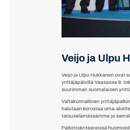
Veijo ja Ulpu
Veijo ja Ulpu Hukkanen ovat s
yrittäjäpäivillä Vaasassa 8. lo
suurimman suomalaisen yrittä
Valtakunnallinen yrittäjäpalkin
halutaan korostaa oma-aloittei
talouselämässämme ja samall
Palkintokriteereissä huomioidaa