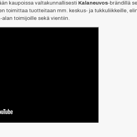
än kaupoissa valtakunnallisesti
Kalaneuvos
-brändillä 
 toimittaa tuotteitaan mm. keskus- ja tukkuliikkeille, elin
alan toimijoille sekä vientiin.