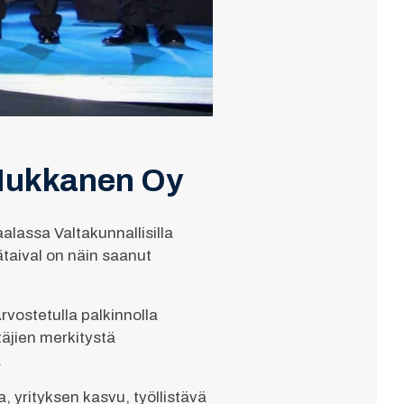
 Hukkanen Oy
alassa Valtakunnallisilla
jätaival on näin saanut
Arvostetulla palkinnolla
täjien merkitystä
.
a, yrityksen kasvu, työllistävä