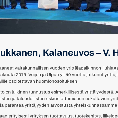
 Hukkanen, Kalaneuvos – V.
aaneet valtakunnallisen vuoden yrittäjäpalkinnon, juhlaga
kakuuta 2016. Veijon ja Ulpun yli 40 vuotta jatkunut yrittä
jille osoitettavan huomionosoituksen.
to on julkinen tunnustus esimerkillisestä yrittäjyydestä. 
sten ja taloudellisten riskien ottamiseen uskaltavien yrit
a parantaa yrittäjyyden arvostusta yhteiskunnassamme
n erityisesti yrityksen tuottavuus, tuotekehitys, liikeide