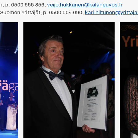
n, p. 0500 655 356,
veijo.hukkanen@kalaneuvos.fi
, Suomen Yrittäjät, p. 0500 604 090,
kari.hiltunen@yrittajat