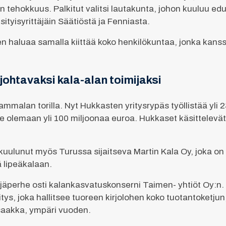
tehokkuus. Palkitut valitsi lautakunta, johon kuuluu edus
ityisyrittäjäin Säätiöstä ja Fenniasta.
n haluaa samalla kiittää koko henkilökuntaa, jonka kanssa
johtavaksi kala-alan toimijaksi
Vammalan torilla. Nyt Hukkasten yritysrypäs työllistää yli
ee olemaan yli 100 miljoonaa euroa. Hukkaset käsittelevät
uulunut myös Turussa sijaitseva Martin Kala Oy, joka on e
ä lipeäkalaan.
jäperhe osti kalankasvatuskonserni Taimen- yhtiöt Oy:n.
ys, joka hallitsee tuoreen kirjolohen koko tuotantoketjun
saakka, ympäri vuoden.