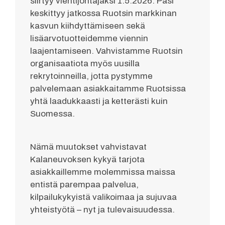
siirtyy vientijohtajaksi 1.5.2026. Pasi
keskittyy jatkossa Ruotsin markkinan
kasvun kiihdyttämiseen sekä
lisäarvotuotteidemme viennin
laajentamiseen. Vahvistamme Ruotsin
organisaatiota myös uusilla
rekrytoinneilla, jotta pystymme
palvelemaan asiakkaitamme Ruotsissa
yhtä laadukkaasti ja ketterästi kuin
Suomessa.
Nämä muutokset vahvistavat
Kalaneuvoksen kykyä tarjota
asiakkaillemme molemmissa maissa
entistä parempaa palvelua,
kilpailukykyistä valikoimaa ja sujuvaa
yhteistyötä – nyt ja tulevaisuudessa.