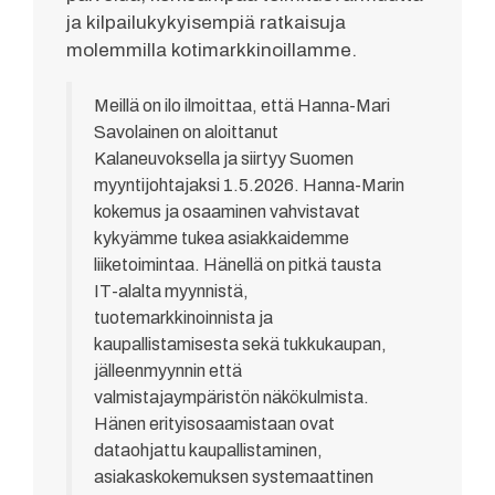
ja kilpailukykyisempiä ratkaisuja
molemmilla kotimarkkinoillamme.
Meillä on ilo ilmoittaa, että Hanna-Mari
Savolainen on aloittanut
Kalaneuvoksella ja siirtyy Suomen
myyntijohtajaksi 1.5.2026. Hanna-Marin
kokemus ja osaaminen vahvistavat
kykyämme tukea asiakkaidemme
liiketoimintaa. Hänellä on pitkä tausta
IT-alalta myynnistä,
tuotemarkkinoinnista ja
kaupallistamisesta sekä tukkukaupan,
jälleenmyynnin että
valmistajaympäristön näkökulmista.
Hänen erityisosaamistaan ovat
dataohjattu kaupallistaminen,
asiakaskokemuksen systemaattinen