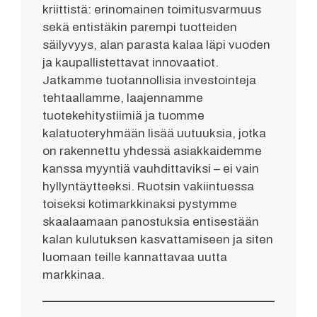
kriittistä: erinomainen toimitusvarmuus
sekä entistäkin parempi tuotteiden
säilyvyys, alan parasta kalaa läpi vuoden
ja kaupallistettavat innovaatiot.
Jatkamme tuotannollisia investointeja
tehtaallamme, laajennamme
tuotekehitystiimiä ja tuomme
kalatuoteryhmään lisää uutuuksia, jotka
on rakennettu yhdessä asiakkaidemme
kanssa myyntiä vauhdittaviksi – ei vain
hyllyntäytteeksi. Ruotsin vakiintuessa
toiseksi kotimarkkinaksi pystymme
skaalaamaan panostuksia entisestään
kalan kulutuksen kasvattamiseen ja siten
luomaan teille kannattavaa uutta
markkinaa.