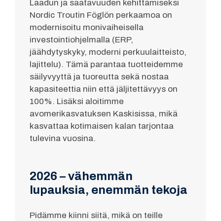
Laadun ja saatavuuden kehittämiseksi
Nordic Troutin Föglön perkaamoa on
modernisoitu monivaiheisella
investointiohjelmalla (ERP,
jäähdytyskyky, moderni perkuulaitteisto,
lajittelu). Tämä parantaa tuotteidemme
säilyvyyttä ja tuoreutta sekä nostaa
kapasiteettia niin että jäljitettävyys on
100%. Lisäksi aloitimme
avomerikasvatuksen Kaskisissa, mikä
kasvattaa kotimaisen kalan tarjontaa
tulevina vuosina.
2026 – vähemmän
lupauksia, enemmän tekoja
Pidämme kiinni siitä, mikä on teille