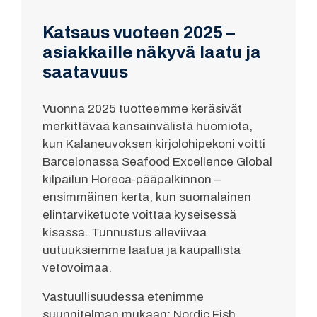
Katsaus vuoteen 2025 –
asiakkaille näkyvä laatu ja
saatavuus
Vuonna 2025 tuotteemme keräsivät
merkittävää kansainvälistä huomiota,
kun Kalaneuvoksen kirjolohipekoni voitti
Barcelonassa Seafood Excellence Global
kilpailun Horeca-pääpalkinnon –
ensimmäinen kerta, kun suomalainen
elintarviketuote voittaa kyseisessä
kisassa. Tunnustus alleviivaa
uutuuksiemme laatua ja kaupallista
vetovoimaa.
Vastuullisuudessa etenimme
suunnitelman mukaan: Nordic Fish