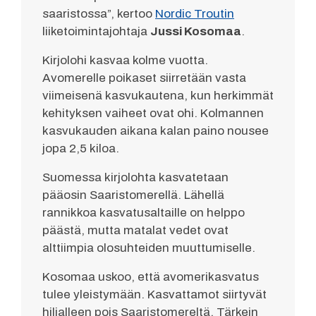
saaristossa”, kertoo
Nordic Troutin
liiketoimintajohtaja
Jussi Kosomaa
.
Kirjolohi kasvaa kolme vuotta.
Avomerelle poikaset siirretään vasta
viimeisenä kasvukautena, kun herkimmät
kehityksen vaiheet ovat ohi. Kolmannen
kasvukauden aikana kalan paino nousee
jopa 2,5 kiloa.
Suomessa kirjolohta kasvatetaan
pääosin Saaristomerellä. Lähellä
rannikkoa kasvatusaltaille on helppo
päästä, mutta matalat vedet ovat
alttiimpia olosuhteiden muuttumiselle.
Kosomaa uskoo, että avomerikasvatus
tulee yleistymään. Kasvattamot siirtyvät
hiljalleen pois Saaristomereltä. Tärkein