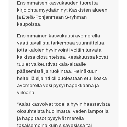
Ensimmäisen kasvukauden tuoretta
kirjolohta myydään nyt Kaskisten alueen
ja Etelä-Pohjanmaan S-ryhmän
kaupoissa.
Ensimmäinen kasvukausi avomerellä
vaati tavallista tarkempaa suunnittelua,
jotta kalojen hyvinvointi voitiin turvata
kaikissa olosuhteissa. Kesäkuussa kovat
tuulet vaikeuttivat kala-altaalle
pääsemistä ja ruokintaa. Heinäkuun
helteillä sijainti oli puolestaan etu, koska
avomerellä vesi pysyi hapekkaana ja
viileänä.
“Kalat kasvoivat todella hyvin haastavista
olosuhteista huolimatta. Veden lämpötila
ja happitasot pysyivät merellä
tasaisempina kuin sisävesissä tai