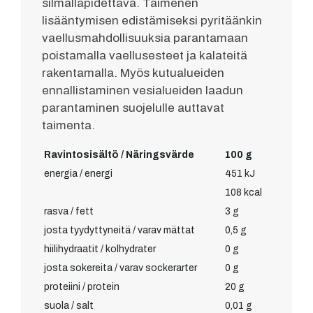
silmälläpidettävä. Taimenen
lisääntymisen edistämiseksi pyritäänkin
vaellusmahdollisuuksia parantamaan
poistamalla vaellusesteet ja kalateitä
rakentamalla. Myös kutualueiden
ennallistaminen vesialueiden laadun
parantaminen suojelulle auttavat
taimenta.
Ravintosisältö / Näringsvärde
100 g
energia / energi
451 kJ
108 kcal
rasva / fett
3 g
josta tyydyttyneitä / varav mättat
0,5 g
hiilihydraatit / kolhydrater
0 g
josta sokereita / varav sockerarter
0 g
proteiini / protein
20 g
suola / salt
0,01 g