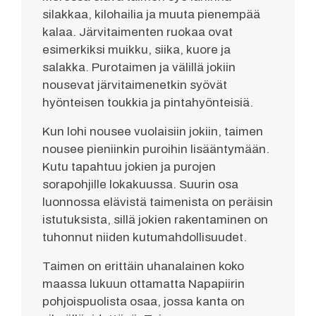
silakkaa, kilohailia ja muuta pienempää
kalaa. Järvitaimenten ruokaa ovat
esimerkiksi muikku, siika, kuore ja
salakka. Purotaimen ja välillä jokiin
nousevat järvitaimenetkin syövät
hyönteisen toukkia ja pintahyönteisiä.
Kun lohi nousee vuolaisiin jokiin, taimen
nousee pieniinkin puroihin lisääntymään.
Kutu tapahtuu jokien ja purojen
sorapohjille lokakuussa. Suurin osa
luonnossa elävistä taimenista on peräisin
istutuksista, sillä jokien rakentaminen on
tuhonnut niiden kutumahdollisuudet.
Taimen on erittäin uhanalainen koko
maassa lukuun ottamatta Napapiirin
pohjoispuolista osaa, jossa kanta on