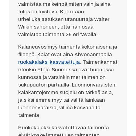
valmistaa melkeinpä miten vain ja aina
tulos on loistava. Kerrotaan
urheilukalastuksen uranuurtaja Walter
Wiikin sanoneen, että hän osaa
valmistaa taimenta 28 eri tavalla.
Kalaneuvos myy taimenta kokonaisena ja
fileenä. Kalat ovat aina Ahvenanmaalla
ruokakalaksi kasvatettuja
. Taimenkannat
etenkin Etelä-Suomessa ovat huonossa
kunnossa ja varsinkin meritaimen on
sukupuuton partaalla. Luonnonvaraisten
kalakantojemme suojelu on tärkeä asia,
ja siksi emme myy tai välitä lainkaan
luonnonvaraisia, villinä kasvaneita
taimenia.
Ruokakalaksi kasvatettavaa taimenta
eivät koske istutettujen taimenten