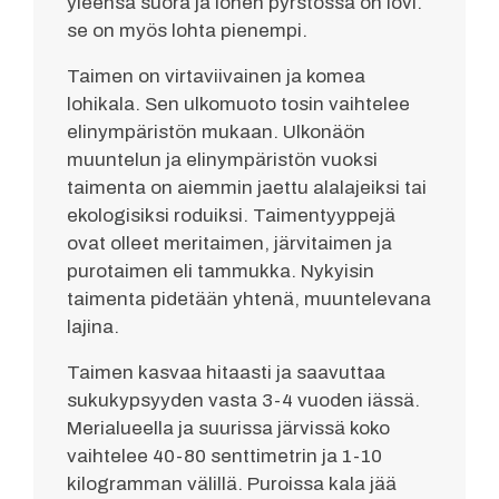
yleensä suora ja lohen pyrstössä on lovi.
se on myös lohta pienempi.
Taimen on virtaviivainen ja komea
lohikala. Sen ulkomuoto tosin vaihtelee
elinympäristön mukaan. Ulkonäön
muuntelun ja elinympäristön vuoksi
taimenta on aiemmin jaettu alalajeiksi tai
ekologisiksi roduiksi. Taimentyyppejä
ovat olleet meritaimen, järvitaimen ja
purotaimen eli tammukka. Nykyisin
taimenta pidetään yhtenä, muuntelevana
lajina.
Taimen kasvaa hitaasti ja saavuttaa
sukukypsyyden vasta 3-4 vuoden iässä.
Merialueella ja suurissa järvissä koko
vaihtelee 40-80 senttimetrin ja 1-10
kilogramman välillä. Puroissa kala jää