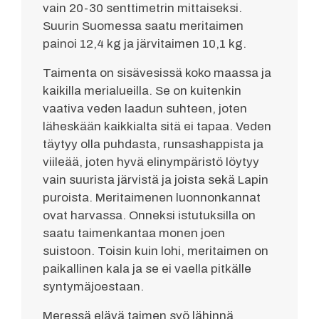
vain 20-30 senttimetrin mittaiseksi.
Suurin Suomessa saatu meritaimen
painoi 12,4 kg ja järvitaimen 10,1 kg.
Taimenta on sisävesissä koko maassa ja
kaikilla merialueilla. Se on kuitenkin
vaativa veden laadun suhteen, joten
läheskään kaikkialta sitä ei tapaa. Veden
täytyy olla puhdasta, runsashappista ja
viileää, joten hyvä elinympäristö löytyy
vain suurista järvistä ja joista sekä Lapin
puroista. Meritaimenen luonnonkannat
ovat harvassa. Onneksi istutuksilla on
saatu taimenkantaa monen joen
suistoon. Toisin kuin lohi, meritaimen on
paikallinen kala ja se ei vaella pitkälle
syntymäjoestaan.
Meressä elävä taimen syö lähinnä