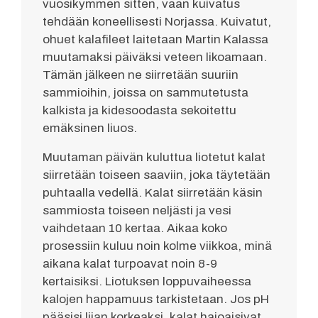
vuosikymmen sitten, vaan kuivatus
tehdään koneellisesti Norjassa. Kuivatut,
ohuet kalafileet laitetaan Martin Kalassa
muutamaksi päiväksi veteen likoamaan.
Tämän jälkeen ne siirretään suuriin
sammioihin, joissa on sammutetusta
kalkista ja kidesoodasta sekoitettu
emäksinen liuos.
Muutaman päivän kuluttua liotetut kalat
siirretään toiseen saaviin, joka täytetään
puhtaalla vedellä. Kalat siirretään käsin
sammiosta toiseen neljästi ja vesi
vaihdetaan 10 kertaa. Aikaa koko
prosessiin kuluu noin kolme viikkoa, minä
aikana kalat turpoavat noin 8-9
kertaisiksi. Liotuksen loppuvaiheessa
kalojen happamuus tarkistetaan. Jos pH
pääsisi liian korkeaksi, kalat hajoaisivat