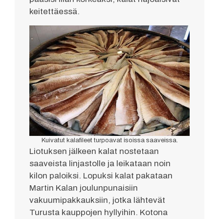
keitettäessä.
Kuivatut kalafileet turpoavat isoissa saaveissa.
Liotuksen jälkeen kalat nostetaan
saaveista linjastolle ja leikataan noin
kilon paloiksi. Lopuksi kalat pakataan
Martin Kalan joulunpunaisiin
vakuumipakkauksiin, jotka lähtevät
Turusta kauppojen hyllyihin. Kotona