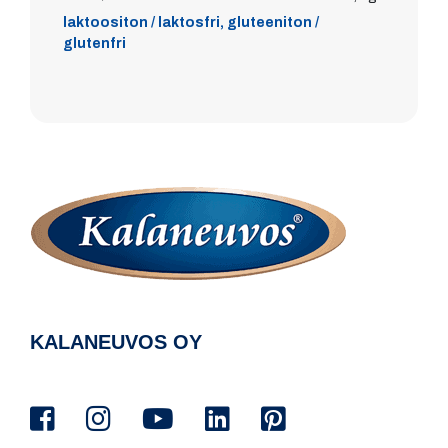
laktoositon / laktosfri, gluteeniton /
glutenfri
KALANEUVOS OY