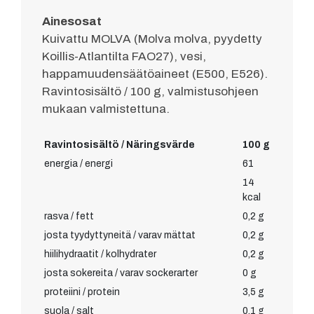
Ainesosat
Kuivattu MOLVA (Molva molva, pyydetty
Koillis-Atlantilta FAO27), vesi,
happamuudensäätöaineet (E500, E526).
Ravintosisältö / 100 g, valmistusohjeen
mukaan valmistettuna.
Ravintosisältö / Näringsvärde
100 g
energia / energi
61
14
kcal
rasva / fett
0,2 g
josta tyydyttyneitä / varav mättat
0,2 g
hiilihydraatit / kolhydrater
0,2 g
josta sokereita / varav sockerarter
0 g
proteiini / protein
3,5 g
suola / salt
0,1 g