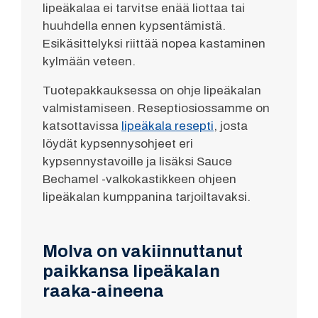
lipeäkalaa ei tarvitse enää liottaa tai
huuhdella ennen kypsentämistä.
Esikäsittelyksi riittää nopea kastaminen
kylmään veteen.
Tuotepakkauksessa on ohje lipeäkalan
valmistamiseen. Reseptiosiossamme on
katsottavissa
lipeäkala resepti
, josta
löydät kypsennysohjeet eri
kypsennystavoille ja lisäksi Sauce
Bechamel -valkokastikkeen ohjeen
lipeäkalan kumppanina tarjoiltavaksi.
Molva on vakiinnuttanut
paikkansa lipeäkalan
raaka-aineena