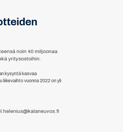
otteiden
hteensä noin 40 miljoonaa
ä yritysostoihin.
lan kysyntä kasvaa
 liikevaihto vuonna 2022 on yli
el.helenius@kalaneuvos.fi