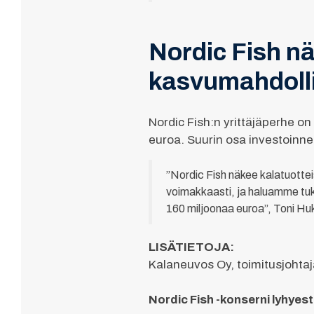
Nordic Fish n
kasvumahdolli
Nordic Fish:n yrittäjäperhe o
euroa. Suurin osa investoinn
”Nordic Fish näkee kalatuotte
voimakkaasti, ja haluamme tuke
160 miljoonaa euroa”, Toni Hu
LISÄTIETOJA:
Kalaneuvos Oy, toimitusjohta
Nordic Fish -konserni lyhyest