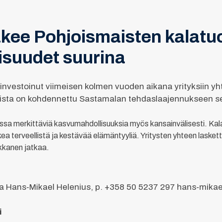
äkee Pohjoismaisten kalatu
suudet suurina
n investoinut viimeisen kolmen vuoden aikana yrityksiin y
eista on kohdennettu Sastamalan tehdaslaajennukseen sek
issa merkittäviä kasvumahdollisuuksia myös kansainvälisesti. Ka
a terveellistä ja kestävää elämäntyyliä. Yritysten yhteen laskettu
kkanen jatkaa.
ja Hans-Mikael Helenius, p. +358 50 5237 297 hans-mika
i