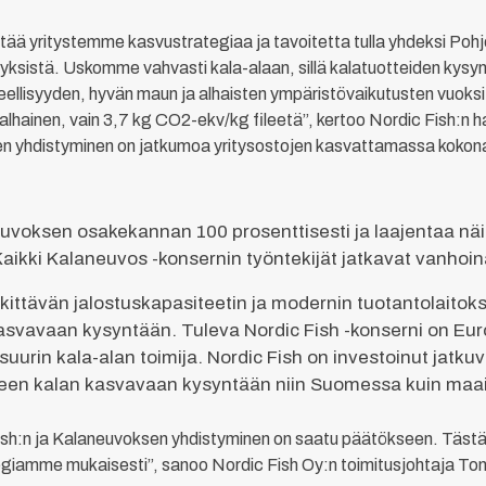
ttää yritystemme kasvustrategiaa ja tavoitetta tulla yhdeksi Po
rityksistä. Uskomme vahvasti kala-alaan, sillä kalatuotteiden kys
ellisyyden, hyvän maun ja alhaisten ympäristövaikutusten vuoks
vin alhainen, vain 3,7 kg CO2-ekv/kg fileetä”, kertoo Nordic Fish:n 
n yhdistyminen on jatkumoa yritysostojen kasvattamassa kokona
euvoksen osakekannan 100 prosenttisesti ja laajentaa nä
Kaikki Kalaneuvos -konsernin työntekijät jatkavat vanhoin
ttävän jalostuskapasiteetin ja modernin tuotantolaitoks
svavaan kysyntään. Tuleva Nordic Fish -konserni on Eur
uurin kala-alan toimija. Nordic Fish on investoinut jatkuv
een kalan kasvavaan kysyntään niin Suomessa kuin maai
 Fish:n ja Kalaneuvoksen yhdistyminen on saatu päätökseen. Tä
giamme mukaisesti”, sanoo Nordic Fish Oy:n toimitusjohtaja To