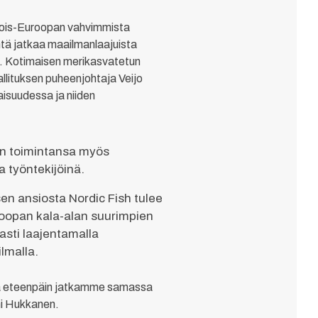
hjois-Euroopan vahvimmista
yntä jatkaa maailmanlaajuista
i. Kotimaisen merikasvatetun
hallituksen puheenjohtaja Veijo
isuudessa ja niiden
in toimintansa myös
a työntekijöinä.
en ansiosta Nordic Fish tulee
oopan kala-alan suurimpien
asti laajentamalla
lmalla.
stä eteenpäin jatkamme samassa
ni Hukkanen.