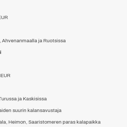
MEUR
 Ahvenanmaalla ja Ruotsissa
i
 MEUR
Turussa ja Kaskisissa
aiden suurin kalansavustaja
Kala, Heimon, Saaristomeren paras kalapaikka