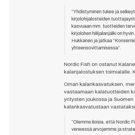
”Yhdistyminen tukee ja selkey
kirjolohijalosteiden tuottajay
kasvuaan mm. tuotteiden terve
kirjolohen hiilijalanjälki on hy
Hukkanen ja jatkaa “Konsernie
yhteensovittamisessa”.
Nordic Fish on ostanut Kalan
kalanjalostuksen toimialalle. 
Oman kalankasvatuksen, merki
vastaamaan kalatuotteiden ka
yritysten joukossa ja Suomen s
kalankasvatustaan vastataks
”Olemme iloisia, että Nordic
veneessä arvojemme ja strate