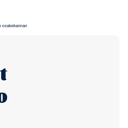
ko osakekannan
t
o