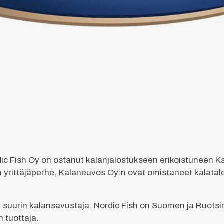
ic Fish Oy on ostanut kalanjalostukseen erikoistuneen K
 yrittäjäperhe, Kalaneuvos Oy:n ovat omistaneet kalat
uurin kalansavustaja. Nordic Fish on Suomen ja Ruotsin 
n tuottaja.