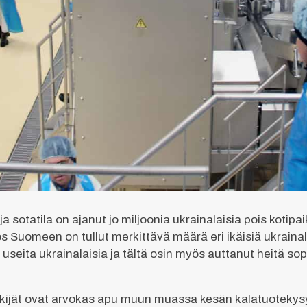
a sotatila on ajanut jo miljoonia ukrainalaisia pois kotip
yös Suomeen on tullut merkittävä määrä eri ikäisiä ukrain
 useita ukrainalaisia ja tältä osin myös auttanut heitä 
ekijät ovat arvokas apu muun muassa kesän kalatuoteky