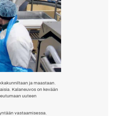
aikkakunniltaan ja maastaan.
alaisia. Kalaneuvos on kevään
sopeutumaan uuteen
syntään vastaamisessa.