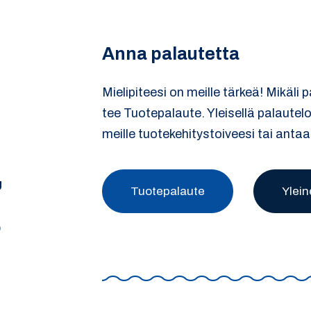
Anna palautetta
Mielipiteesi on meille tärkeä! Mikäli 
tee Tuotepalaute. Yleisellä palautel
meille tuotekehitystoiveesi tai antaa
U
Tuotepalaute
Ylein
)