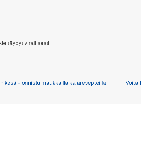
eltäydyt virallisesti
 kesä – onnistu maukkailla kalaresepteillä!
Voita 