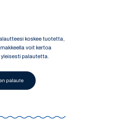
palautteesi koskee tuotetta,
omakkeella voit kertoa
 yleisesti palautetta.
en palaute