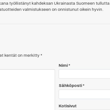
ana työllistänyt kahdeksan Ukrainasta Suomeen tullutta
atuotteiden valmistukseen on onnistunut oikein hyvin.
set kentät on merkitty
*
Nimi
*
Sähköposti
*
Kotisivut