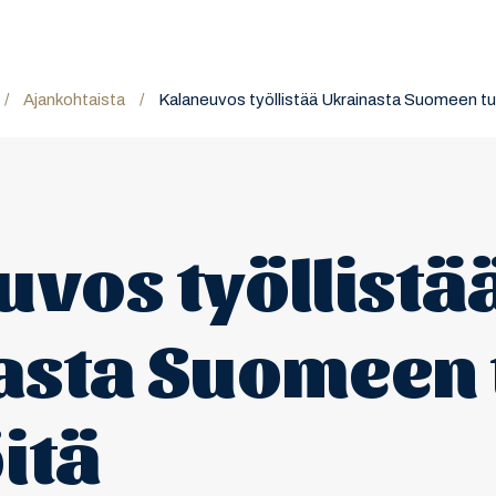
/
Ajankohtaista
/
Kalaneuvos työllistää Ukrainasta Suomeen tull
vos työllistä
sta Suomeen t
itä