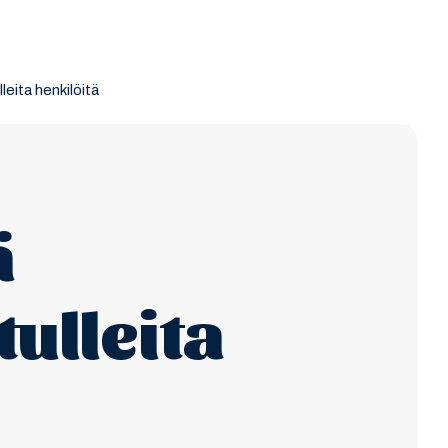
eita henkilöitä
ä
ulleita