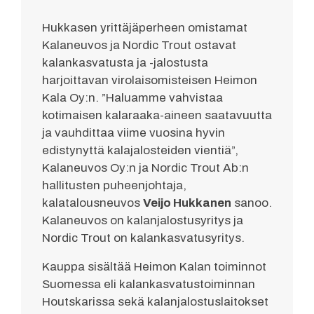
Hukkasen yrittäjäperheen omistamat
Kalaneuvos ja Nordic Trout ostavat
kalankasvatusta ja -jalostusta
harjoittavan virolaisomisteisen Heimon
Kala Oy:n. ”Haluamme vahvistaa
kotimaisen kalaraaka-aineen saatavuutta
ja vauhdittaa viime vuosina hyvin
edistynyttä kalajalosteiden vientiä”,
Kalaneuvos Oy:n ja Nordic Trout Ab:n
hallitusten puheenjohtaja,
kalatalousneuvos
Veijo Hukkanen
sanoo.
Kalaneuvos on kalanjalostusyritys ja
Nordic Trout on kalankasvatusyritys.
Kauppa sisältää Heimon Kalan toiminnot
Suomessa eli kalankasvatustoiminnan
Houtskarissa sekä kalanjalostuslaitokset