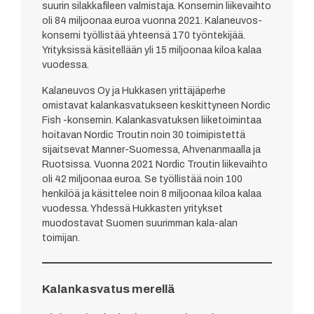
suurin silakkafileen valmistaja. Konsernin liikevaihto
oli 84 miljoonaa euroa vuonna 2021. Kalaneuvos-
konserni työllistää yhteensä 170 työntekijää.
Yrityksissä käsitellään yli 15 miljoonaa kiloa kalaa
vuodessa.
Kalaneuvos Oy ja Hukkasen yrittäjäperhe
omistavat kalankasvatukseen keskittyneen Nordic
Fish -konsernin. Kalankasvatuksen liiketoimintaa
hoitavan Nordic Troutin noin 30 toimipistettä
sijaitsevat Manner-Suomessa, Ahvenanmaalla ja
Ruotsissa. Vuonna 2021 Nordic Troutin liikevaihto
oli 42 miljoonaa euroa. Se työllistää noin 100
henkilöä ja käsittelee noin 8 miljoonaa kiloa kalaa
vuodessa. Yhdessä Hukkasten yritykset
muodostavat Suomen suurimman kala-alan
toimijan.
Kalankasvatus merellä