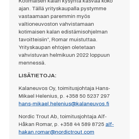
Kotimaisen kalan kysyntä kasvaa koko
ajan. Tällä yrityskaupalla pystymme
vastaamaan paremmin myös
valtioneuvoston vahvistamaan
kotimaisen kalan edistämisohjelman
tavoitteisiin”, Romar muistuttaa.
Yrityskaupan ehtojen oletetaan
vahvistuvan helmikuun 2022 loppuun
mennessä.
LISÄTIETOJA:
Kalaneuvos Oy, toimitusjohtaja Hans-
Mikael Helenius, p. +358 50 5237 297
hans-mikael.helenius@kalaneuvos.fi
Nordic Trout Ab, toimitusjohtaja Alf-
Håkan Romar, p. +358 44 589 8725
alf-
hakan.romar@nordictrout.com