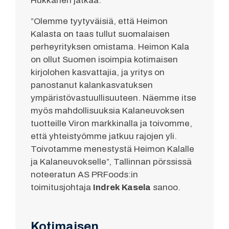
Hukkanen jatkaa.
”Olemme tyytyväisiä, että Heimon
Kalasta on taas tullut suomalaisen
perheyrityksen omistama. Heimon Kala
on ollut Suomen isoimpia kotimaisen
kirjolohen kasvattajia, ja yritys on
panostanut kalankasvatuksen
ympäristövastuullisuuteen. Näemme itse
myös mahdollisuuksia Kalaneuvoksen
tuotteille Viron markkinalla ja toivomme,
että yhteistyömme jatkuu rajojen yli.
Toivotamme menestystä Heimon Kalalle
ja Kalaneuvokselle”, Tallinnan pörssissä
noteeratun AS PRFoods:in
toimitusjohtaja
Indrek Kasela
sanoo.
Kotimaisen