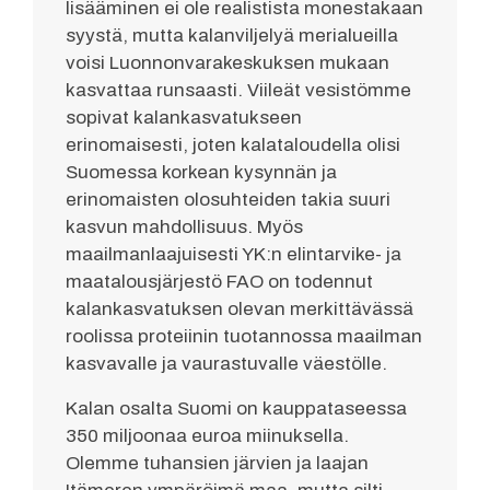
lisääminen ei ole realistista monestakaan
syystä, mutta kalanviljelyä merialueilla
voisi Luonnonvarakeskuksen mukaan
kasvattaa runsaasti. Viileät vesistömme
sopivat kalankasvatukseen
erinomaisesti, joten kalataloudella olisi
Suomessa korkean kysynnän ja
erinomaisten olosuhteiden takia suuri
kasvun mahdollisuus. Myös
maailmanlaajuisesti YK:n elintarvike- ja
maatalousjärjestö FAO on todennut
kalankasvatuksen olevan merkittävässä
roolissa proteiinin tuotannossa maailman
kasvavalle ja vaurastuvalle väestölle.
Kalan osalta Suomi on kauppataseessa
350 miljoonaa euroa miinuksella.
Olemme tuhansien järvien ja laajan