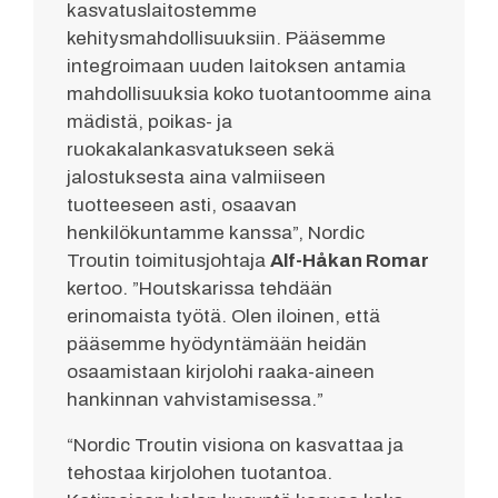
kasvatuslaitostemme
kehitysmahdollisuuksiin. Pääsemme
integroimaan uuden laitoksen antamia
mahdollisuuksia koko tuotantoomme aina
mädistä, poikas- ja
ruokakalankasvatukseen sekä
jalostuksesta aina valmiiseen
tuotteeseen asti, osaavan
henkilökuntamme kanssa”, Nordic
Troutin toimitusjohtaja
Alf-Håkan Romar
kertoo. ”Houtskarissa tehdään
erinomaista työtä. Olen iloinen, että
pääsemme hyödyntämään heidän
osaamistaan kirjolohi raaka-aineen
hankinnan vahvistamisessa.”
“Nordic Troutin visiona on kasvattaa ja
tehostaa kirjolohen tuotantoa.