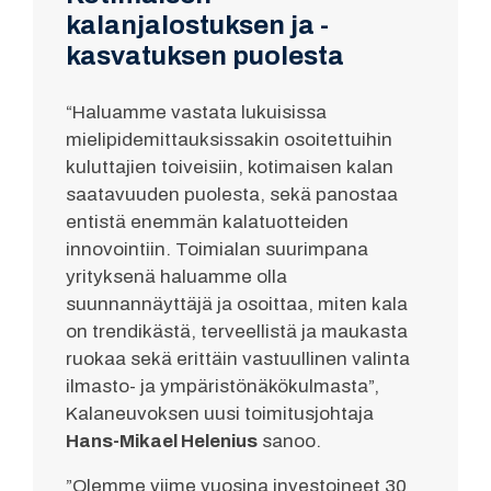
kalanjalostuksen ja -
kasvatuksen puolesta
“Haluamme vastata lukuisissa
mielipidemittauksissakin osoitettuihin
kuluttajien toiveisiin, kotimaisen kalan
saatavuuden puolesta, sekä panostaa
entistä enemmän kalatuotteiden
innovointiin. Toimialan suurimpana
yrityksenä haluamme olla
suunnannäyttäjä ja osoittaa, miten kala
on trendikästä, terveellistä ja maukasta
ruokaa sekä erittäin vastuullinen valinta
ilmasto- ja ympäristönäkökulmasta”,
Kalaneuvoksen uusi toimitusjohtaja
Hans-Mikael Helenius
sanoo.
”Olemme viime vuosina investoineet 30