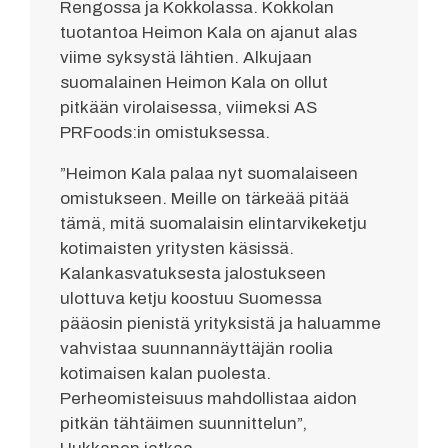
Rengossa ja Kokkolassa. Kokkolan
tuotantoa Heimon Kala on ajanut alas
viime syksystä lähtien. Alkujaan
suomalainen Heimon Kala on ollut
pitkään virolaisessa, viimeksi AS
PRFoods:in omistuksessa.
”Heimon Kala palaa nyt suomalaiseen
omistukseen. Meille on tärkeää pitää
tämä, mitä suomalaisin elintarvikeketju
kotimaisten yritysten käsissä.
Kalankasvatuksesta jalostukseen
ulottuva ketju koostuu Suomessa
pääosin pienistä yrityksistä ja haluamme
vahvistaa suunnannäyttäjän roolia
kotimaisen kalan puolesta.
Perheomisteisuus mahdollistaa aidon
pitkän tähtäimen suunnittelun”,