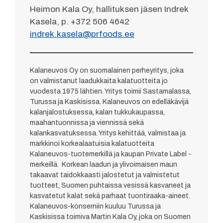
Heimon Kala Oy, hallituksen jäsen Indrek
Kasela, p. +372 506 4642
indrek.kasela@prfoods.ee
Kalaneuvos Oy on suomalainen perheyritys, joka
on valmistanut laadukkaita kalatuotteita jo
vuodesta 1975 lähtien. Yritys toimii Sastamalassa,
Turussa ja Kaskisissa. Kalaneuvos on edelläkävijä
kalanjalostuksessa, kalan tukkukaupassa,
maahantuonnissa ja viennissä sekä
kalankasvatuksessa. Yritys kehittää, valmistaa ja
markkinoi korkealaatuisia kalatuotteita
Kalaneuvos-tuotemerkillä ja kaupan Private Label -
merkeillä. Korkean laadun ja ylivoimaisen maun
takaavat taidokkaasti jalostetut ja valmistetut
tuotteet, Suomen puhtaissa vesissä kasvaneet ja
kasvatetut kalat sekä parhaat tuontiraaka-aineet.
Kalaneuvos-konserniin kuuluu Turussa ja
Kaskisissa toimiva Martin Kala Oy, joka on Suomen