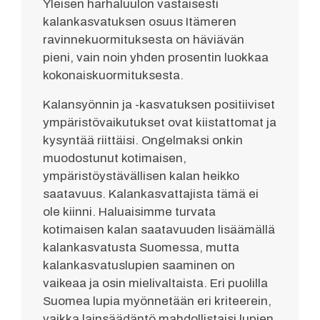
Yleisen harhaluulon vastaisesti
kalankasvatuksen osuus Itämeren
ravinnekuormituksesta on häviävän
pieni, vain noin yhden prosentin luokkaa
kokonaiskuormituksesta.
Kalansyönnin ja -kasvatuksen positiiviset
ympäristövaikutukset ovat kiistattomat ja
kysyntää riittäisi. Ongelmaksi onkin
muodostunut kotimaisen,
ympäristöystävällisen kalan heikko
saatavuus. Kalankasvattajista tämä ei
ole kiinni. Haluaisimme turvata
kotimaisen kalan saatavuuden lisäämällä
kalankasvatusta Suomessa, mutta
kalankasvatuslupien saaminen on
vaikeaa ja osin mielivaltaista. Eri puolilla
Suomea lupia myönnetään eri kriteerein,
vaikka lainsäädäntö mahdollistaisi lupien