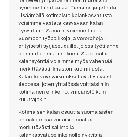
Itämeren ympäröimä maa, mutta silti
syömme tuontikalaa. Tämä on järjetöntä.
Lisäämällä kotimaista kalankasvatusta
voisimme vastata kasvavaan kalan
kysyntään. Samalla voimme tuoda
Suomeen työpaikkoja ja verorahoja –
erityisesti syrjäseuduille, joissa työtilanne
on muutoin murheellinen. Suosimalla
kalansyöntiä voisimme myös vähentää
merkittävästi ilmaston kuormitusta.
Kalan terveysvaikutukset ovat yleisesti
tiedossa, joten yhtälössä voittaisi niin
kotimainen elinkeino, ympäristö kuin
kuluttajakin.
Kotimaisen kalan osuutta suomalaisten
ostoskoreissa voitaisiin nostaa
merkittävästi sallimalla
kalankasvatuselinkeinolle nykyistä