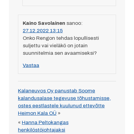
Kaino Savolainen
sanoo:
27.12.2022 13:15
Onko Rengon tehdas lopullisesti
suljettu vai vieläkö on jotain
suunnitelmia sen avaamiseksi?
Vastaa
Kalaneuvos Oy panustab Soome
kalandusalase tegevuse tõhustamisse,
ostes eestlastele kuulunud ettevõtte
Heimon Kala OÜ
»
«
Hanna Peltokangas
henkilöstöjohtajaksi