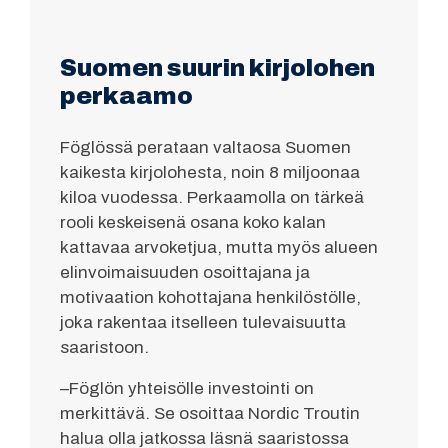
Suomen suurin kirjolohen
perkaamo
Föglössä perataan valtaosa Suomen
kaikesta kirjolohesta, noin 8 miljoonaa
kiloa vuodessa. Perkaamolla on tärkeä
rooli keskeisenä osana koko kalan
kattavaa arvoketjua, mutta myös alueen
elinvoimaisuuden osoittajana ja
motivaation kohottajana henkilöstölle,
joka rakentaa itselleen tulevaisuutta
saaristoon.
–Föglön yhteisölle investointi on
merkittävä. Se osoittaa Nordic Troutin
halua olla jatkossa läsnä saaristossa