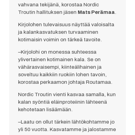
vahvana tekijänä, korostaa Nordic
Troutin hallituksen jäsen
Mats Perämaa
.
Kirjolohen tulevaisuus näyttää valoisalta
ja kalankasvatuksen turvaaminen
kotimaisin voimin on tärkeä tavoite.
–Kirjolohi on monessa suhteessa
ylivertainen kotimainen kala. Se on
vähärasvaisempi, kiinteälihainen ja
soveltuu kaikkiin ruokiin lohen tavoin,
korostaa perkaamon johtaja Routamaa.
Nordic Troutin vienti kasvaa samalla, kun
kalan syöntiä eläinproteiinin lähteenä
kehotetaan lisäämään.
–Laatu on ollut tärkein lähtökohtamme jo
yli 50 vuotta. Kasvatamme ja jalostamme