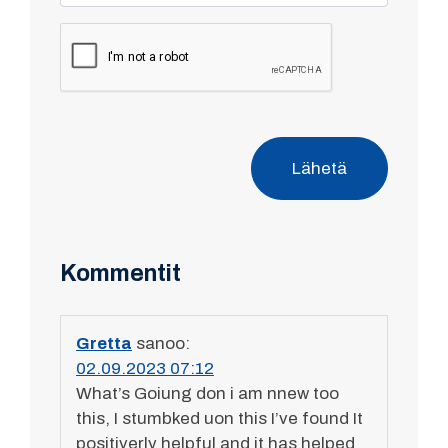
Lähetä
Kommentit
Gretta
sanoo:
02.09.2023 07:12
What’s Goiung don i am nnew too
this, I stumbked uon this I’ve found It
positiverly helpful and it has helped