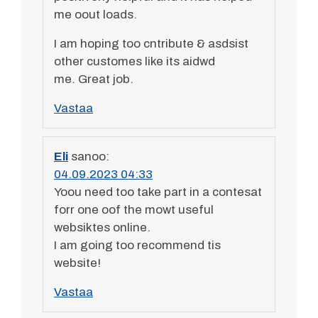
me oout loads.
I am hoping too cntribute & asdsist
other customes like its aidwd
me. Great job.
Vastaa
Eli
sanoo:
04.09.2023 04:33
Yoou need too take part in a contesat
forr one oof the mowt useful
websiktes online.
I am going too recommend tis
website!
Vastaa