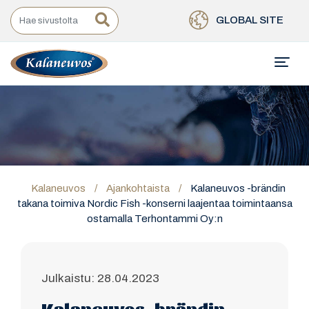
GLOBAL SITE
Kalaneuvos
/
Ajankohtaista
/
Kalaneuvos -brändin
takana toimiva Nordic Fish -konserni laajentaa toimintaansa
ostamalla Terhontammi Oy:n
Julkaistu: 28.04.2023
Kalaneuvos -brändin