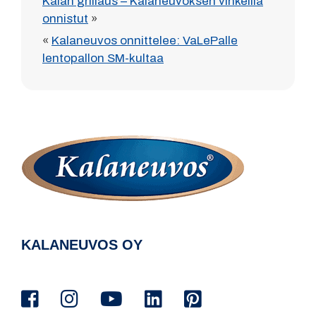
Kalan grillaus – Kalaneuvoksen vinkeillä
onnistut
»
«
Kalaneuvos onnittelee: VaLePalle
lentopallon SM-kultaa
KALANEUVOS OY