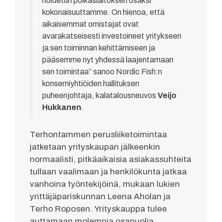
hoidetun poikaslaitoksen osaksi
kokonaisuuttamme. On hienoa, että
aikaisemmat omistajat ovat
avarakatseisesti investoineet yritykseen
ja sen toiminnan kehittämiseen ja
pääsemme nyt yhdessä laajentamaan
sen toimintaa” sanoo Nordic Fish:n
konserniyhtiöiden hallituksen
puheenjohtaja, kalatalousneuvos
Veijo
Hukkanen
.
Terhontammen perusliiketoimintaa
jatketaan yrityskaupan jälkeenkin
normaalisti, pitkäaikaisia asiakassuhteita
tullaan vaalimaan ja henkilökunta jatkaa
vanhoina työntekijöinä, mukaan lukien
yrittäjäpariskunnan Leena Aholan ja
Terho Roposen. Yrityskauppa tulee
auttamaan molempia osapuolia