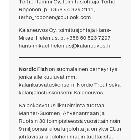
Terhontammi Oy, toimitusjohtaja Terho
Roponen, p. +358 44 324 2111,
terho_roponen@outlook.com
Kalaneuvos Oy, toimitusjohtaja Hans-
Mikael Helenius, p. +358 50 523 7297,
hans-mikael.helenius@kalaneuvos.fi
Nordic Fish
on suomalainen perheyritys,
jonka alle kuuluvat mm.
kalankasvatuskonserni Nordic Trout sekä
kalanjalostuskonserni Kalaneuvos.
Kalankasvatusliiketoiminta tuottaa
Manner-Suomen, Ahvenanmaan ja
Ruotsin 30 toimipisteessä vuosittain noin
9 miljoonaa kiloa kirjolohta ja on yksi EU:n
johtavista kirjolohen mädin tuottajista.