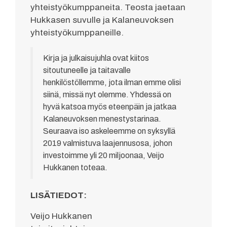
yhteistyökumppaneita. Teosta jaetaan
Hukkasen suvulle ja Kalaneuvoksen
yhteistyökumppaneille.
Kirja ja julkaisujuhla ovat kiitos
sitoutuneelle ja taitavalle
henkilöstöllemme, jota ilman emme olisi
siinä, missä nyt olemme. Yhdessä on
hyvä katsoa myös eteenpäin ja jatkaa
Kalaneuvoksen menestystarinaa.
Seuraava iso askeleemme on syksyllä
2019 valmistuva laajennusosa, johon
investoimme yli 20 miljoonaa, Veijo
Hukkanen toteaa.
LISÄTIEDOT:
Veijo Hukkanen