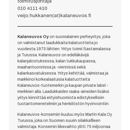
toimitusjohtaja
010 4111 410
veijo.hukkanen(at)kalaneuvos.fi
Kalaneuvos Oy
on suomalainen perheyritys, joka
on valmistanut laadukkaita kalatuotteita jo
vuodesta 1975 lähtien. Yritys toimii Sastamalassa
ja Turussa. Kalaneuvos on edelläkävijä
kalanjalostuksessa, kalan tukkukaupassa,
maahantuonnissa ja -viennissä sekä
kalankasvatuksessa. Yritys kehittää, valmistaa ja
markkinoi korkealaatuisia kalatuotteita
Kalaneuvos-tuotemerkin ja kaupan private label -
merkkien alla. Laadukkaiden raaka-aineiden lisäksi
yritys kiinnittää erityishuomiota edistyksellisiin
tuotantomenetelmiin ja henkilöstön hyvinvointiin.
Kalaneuvos-konserniin kuuluu myös Martin Kala Oy
Turussa, joka on Suomen suurin silakkafileen
valmistaja. Konsernin liikevaihto ylitti 75 miljoonaa