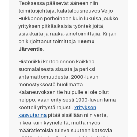
Teoksessa pääsevät ääneen niin
toimitusjohtaja, kalatalousneuvos Veijo
Hukkanen perheineen kuin lukuisa joukko
yrityksen pitkäaikaisia työntekijöitä,
asiakkaita ja raaka-ainetoimittajia. Kirjan
on kirjoittanut toimittaja
Teemu
Järventie
.
Historiikki kertoo ennen kaikkea
suomalaisesta sisusta ja periksi
antamattomuudesta: 2000-luvun
menestyksestä huolimatta
Kalaneuvoksen tie huipulle ei ole ollut
helppo, vaan erityisesti 1990-luvun lama
koetteli yritystä rajusti.
Yrityksen
kasvutarina
pitää sisällään niin verta,
hikeä kuin kyyneleitä, mutta myös
määrätietoisia tulevaisuuteen katsovia