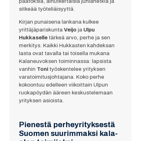
päätöksiä, ainutkertaisia juhlahetkiä ja
sitkeää työteliäisyyttä.
Kirjan punaisena lankana kulkee
yrittäjäpariskunta
Veijo
ja
Ulpu
Hukkaselle
tärkeä arvo, perhe ja sen
merkitys. Kaikki Hukkasten kahdeksan
lasta ovat tavalla tai toisella mukana
Kalaneuvoksen toiminnassa: lapsista
vanhin
Toni
työskentelee yrityksen
varatoimitusjohtajana. Koko perhe
kokoontuu edelleen viikoittain Ulpun
ruokapöydän ääreen keskustelemaan
yrityksen asioista.
Pienestä perheyrityksestä
Suomen suurimmaksi kala-