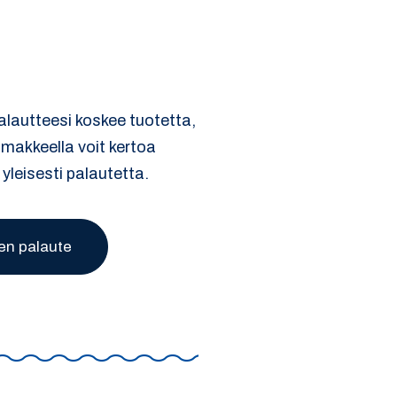
palautteesi koskee tuotetta,
omakkeella voit kertoa
 yleisesti palautetta.
en palaute