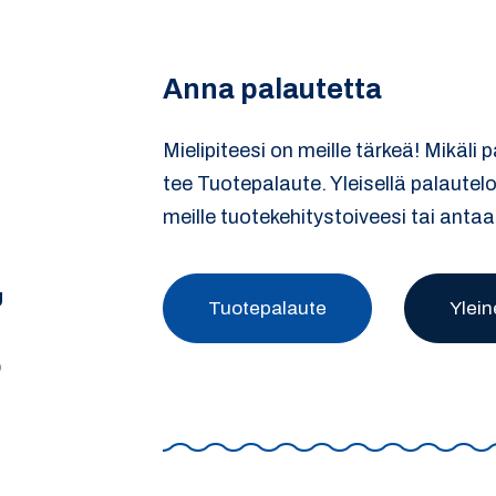
Anna palautetta
Mielipiteesi on meille tärkeä! Mikäli 
tee Tuotepalaute. Yleisellä palautel
meille tuotekehitystoiveesi tai antaa
U
Tuotepalaute
Ylein
)