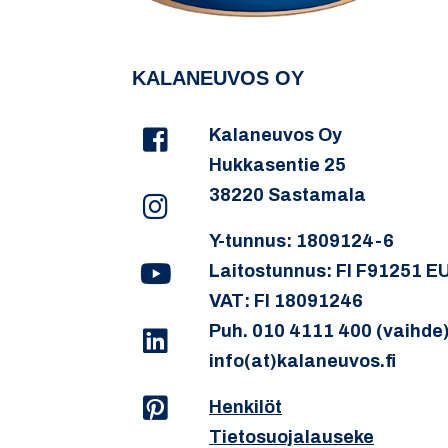
KALANEUVOS OY
Kalaneuvos Oy
Hukkasentie 25
38220 Sastamala
Y-tunnus: 1809124-6
Laitostunnus: FI F91251 E
VAT: FI 18091246
Puh. 010 4111 400 (vaihde
info(at)kalaneuvos.fi
Henkilöt
Tietosuojalauseke