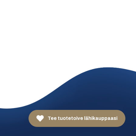
Tee tuotetoive lähikauppaasi