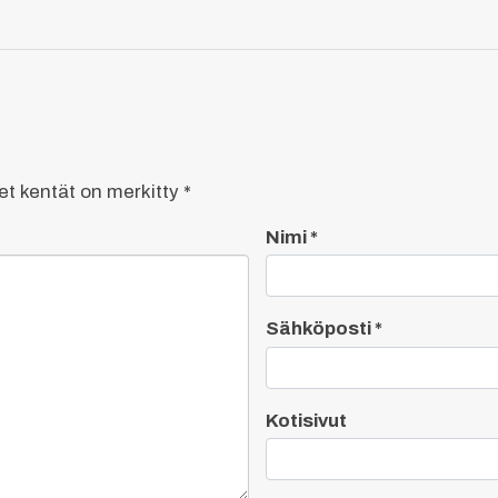
set kentät on merkitty
*
Nimi
*
Sähköposti
*
Kotisivut