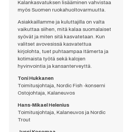
Kalankasvatuksen lisääminen vahvistaa
myös Suomen ruokahuoltovarmuutta.
Asiakkaillamme ja kuluttajilla on valta
vaikuttaa siihen, mitä kalaa suomalaiset
syövät ja miten sitä kasvatetaan. Kun
valitset avovesissä kasvatettua
kirjolohta, tuet puhtaampaa Itämerta ja
kotimaista työtä sekä kalojen
hyvinvointia ja kansanterveyttä.
Toni Hukkanen
Toimitusjohtaja, Nordic Fish -konserni
Ostojohtaja, Kalaneuvos
Hans-Mikael Helenius
Toimitusjohtaja, Kalaneuvos ja Nordic
Trout
Jussi Kosomaa