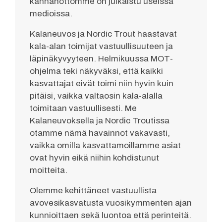
kannanottomme on julkaistu useissa
medioissa.
Kalaneuvos ja Nordic Trout haastavat
kala-alan toimijat vastuullisuuteen ja
läpinäkyvyyteen. Helmikuussa MOT-
ohjelma teki näkyväksi, että kaikki
kasvattajat eivät toimi niin hyvin kuin
pitäisi, vaikka valtaosin kala-alalla
toimitaan vastuullisesti. Me
Kalaneuvoksella ja Nordic Troutissa
otamme nämä havainnot vakavasti,
vaikka omilla kasvattamoillamme asiat
ovat hyvin eikä niihin kohdistunut
moitteita.
Olemme kehittäneet vastuullista
avovesikasvatusta vuosikymmenten ajan
kunnioittaen sekä luontoa että perinteitä.