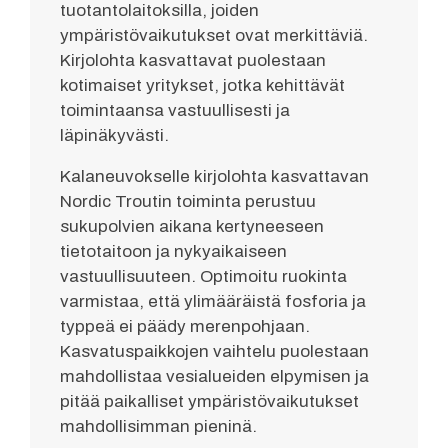
tuotantolaitoksilla, joiden
ympäristövaikutukset ovat merkittäviä.
Kirjolohta kasvattavat puolestaan
kotimaiset yritykset, jotka kehittävät
toimintaansa vastuullisesti ja
läpinäkyvästi.
Kalaneuvokselle kirjolohta kasvattavan
Nordic Troutin toiminta perustuu
sukupolvien aikana kertyneeseen
tietotaitoon ja nykyaikaiseen
vastuullisuuteen. Optimoitu ruokinta
varmistaa, että ylimääräistä fosforia ja
typpeä ei päädy merenpohjaan.
Kasvatuspaikkojen vaihtelu puolestaan
mahdollistaa vesialueiden elpymisen ja
pitää paikalliset ympäristövaikutukset
mahdollisimman pieninä.