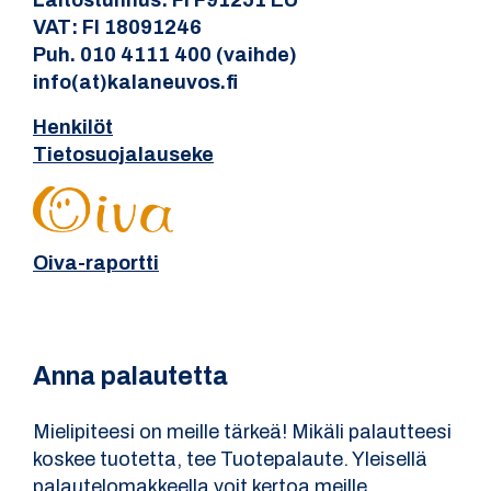
Laitostunnus: FI F91251 EU
VAT: FI 18091246
Puh. 010 4111 400 (vaihde)
info(at)kalaneuvos.fi
Henkilöt
Tietosuojalauseke
Oiva-raportti
Anna palautetta
Mielipiteesi on meille tärkeä! Mikäli palautteesi
koskee tuotetta, tee Tuotepalaute. Yleisellä
palautelomakkeella voit kertoa meille