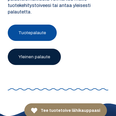
tuotekehitystoiveesi tai antaa yleisesti
palautetta.
Tuotepalaute
Yleinen palaute
Tee tuotetoive lähikauppaasi