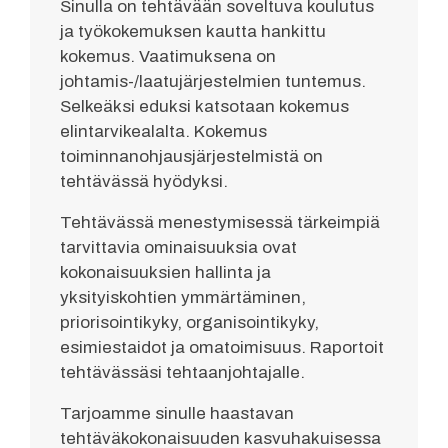
Sinulla on tehtävään soveltuva koulutus
ja työkokemuksen kautta hankittu
kokemus. Vaatimuksena on
johtamis-/laatujärjestelmien tuntemus.
Selkeäksi eduksi katsotaan kokemus
elintarvikealalta. Kokemus
toiminnanohjausjärjestelmistä on
tehtävässä hyödyksi.
Tehtävässä menestymisessä tärkeimpiä
tarvittavia ominaisuuksia ovat
kokonaisuuksien hallinta ja
yksityiskohtien ymmärtäminen,
priorisointikyky, organisointikyky,
esimiestaidot ja omatoimisuus. Raportoit
tehtävässäsi tehtaanjohtajalle.
Tarjoamme sinulle haastavan
tehtäväkokonaisuuden kasvuhakuisessa