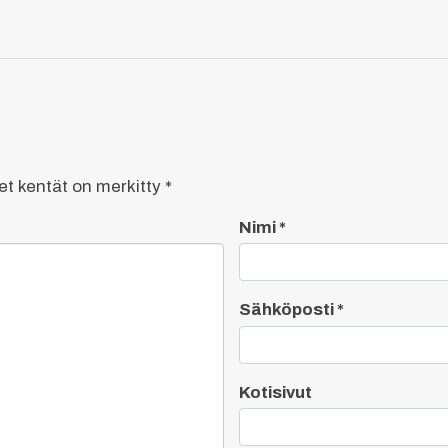
set kentät on merkitty
*
Nimi
*
Sähköposti
*
Kotisivut