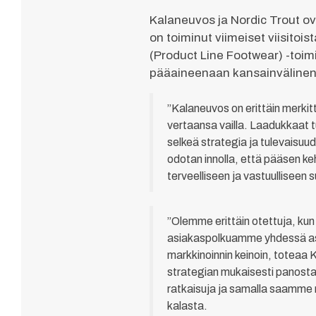
Kalaneuvos ja Nordic Trout o
on toiminut viimeiset viisito
(Product Line Footwear) -toim
pääaineenaan kansainvälinen m
”Kalaneuvos on erittäin merkitt
vertaansa vailla. Laadukkaat 
selkeä strategia ja tulevaisuu
odotan innolla, että pääsen k
terveelliseen ja vastuulliseen
”Olemme erittäin otettuja, k
asiakaspolkuamme yhdessä asia
markkinoinnin keinoin, toteaa 
strategian mukaisesti panosta
ratkaisuja ja samalla saamme 
kalasta.