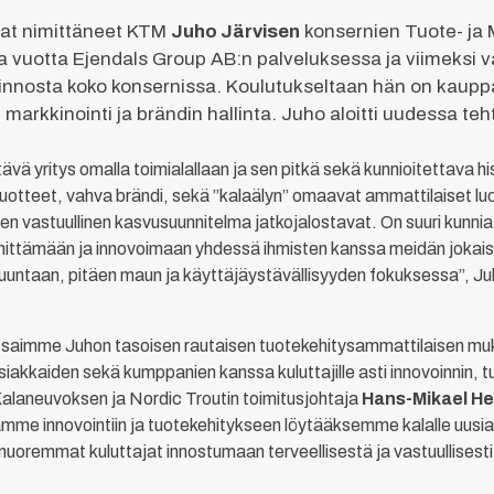
vat nimittäneet KTM
Juho Järvisen
konsernien Tuote- ja M
ista vuotta Ejendals Group AB:n palveluksessa ja viimeksi
innosta koko konsernissa. Koulutukseltaan hän on kauppa
arkkinointi ja brändin hallinta. Juho aloitti uudessa te
ävä yritys omalla toimialallaan ja sen pitkä sekä kunnioitettava h
tuotteet, vahva brändi, sekä ”kalaälyn” omaavat ammattilaiset lu
den vastuullinen kasvusuunnitelma jatkojalostavat. On suuri kunn
ehittämään ja innovoimaan yhdessä ihmisten kanssa meidän jokai
 suuntaan, pitäen maun ja käyttäjäystävällisyyden fokuksessa”, J
un saimme Juhon tasoisen rautaisen tuotekehitysammattilaisen 
kkaiden sekä kumppanien kanssa kuluttajille asti innovoinnin, t
Kalaneuvoksen ja Nordic Troutin toimitusjohtaja
Hans-Mikael He
mme innovointiin ja tuotekehitykseen löytääksemme kalalle uusia,
nuoremmat kuluttajat innostumaan terveellisestä ja vastuullisest