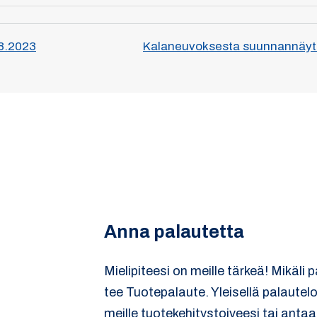
.8.2023
Kalaneuvoksesta suunnannäyttäj
Anna palautetta
Mielipiteesi on meille tärkeä! Mikäli 
tee Tuotepalaute. Yleisellä palautel
meille tuotekehitystoiveesi tai antaa