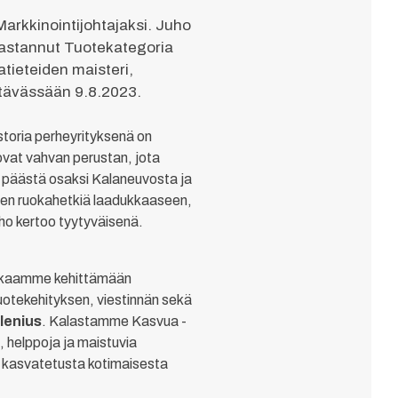
arkkinointijohtajaksi. Juho
 vastannut Tuotekategoria
tieteiden maisteri,
htävässään 9.8.2023.
istoria perheyrityksenä on
ovat vahvan perustan, jota
ia päästä osaksi Kalaneuvosta ja
sen ruokahetkiä laadukkaaseen,
uho kertoo tyytyväisenä.
mukaamme kehittämään
uotekehityksen, viestinnän sekä
lenius
. Kalastamme Kasvua -
 helppoja ja maistuvia
i kasvatetusta kotimaisesta