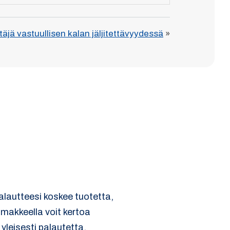
ä vastuullisen kalan jäljitettävyydessä
»
palautteesi koskee tuotetta,
omakkeella voit kertoa
 yleisesti palautetta.