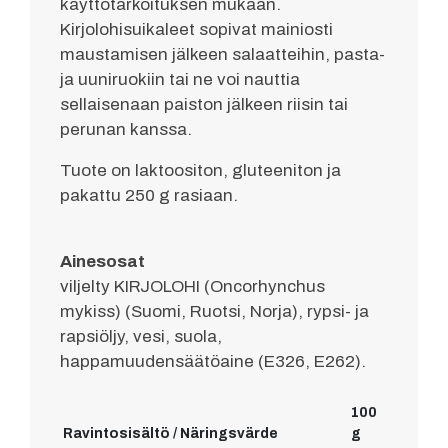
käyttötarkoituksen mukaan.
Kirjolohisuikaleet sopivat mainiosti
maustamisen jälkeen salaatteihin, pasta-
ja uuniruokiin tai ne voi nauttia
sellaisenaan paiston jälkeen riisin tai
perunan kanssa.
Tuote on laktoositon, gluteeniton ja
pakattu 250 g rasiaan.
Ainesosat
viljelty KIRJOLOHI (Oncorhynchus
mykiss) (Suomi, Ruotsi, Norja), rypsi- ja
rapsiöljy, vesi, suola,
happamuudensäätöaine (E326, E262).
100
Ravintosisältö / Näringsvärde
g