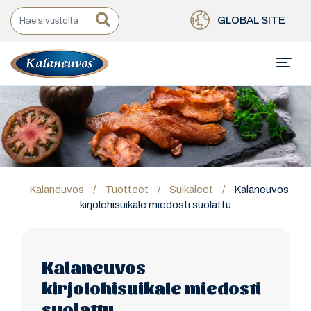
GLOBAL SITE
Kalaneuvos
/
Tuotteet
/
Suikaleet
/
Kalaneuvos
kirjolohisuikale miedosti suolattu
Kalaneuvos
kirjolohisuikale miedosti
suolattu