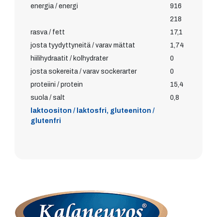
energia / energi
916
218
rasva / fett
17,1
josta tyydyttyneitä / varav mättat
1,74
hiilihydraatit / kolhydrater
0
josta sokereita / varav sockerarter
0
proteiini / protein
15,4
suola / salt
0,8
laktoositon / laktosfri, gluteeniton /
glutenfri