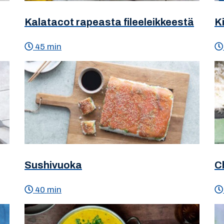
Kalatacot rapeasta fileeleikkeestä
Ki
45 min
Sushivuoka
Ch
40 min