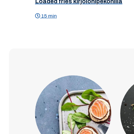
Loaded fries kirjolohipekonilla
15 min