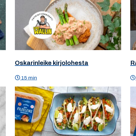
Oskarinleike kirjolohesta
R
15 min