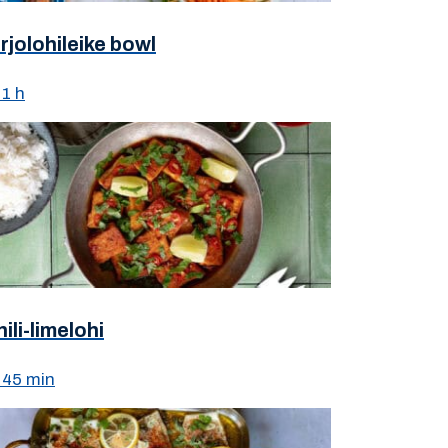
rjolohileike bowl
1 h
ili-limelohi
45 min