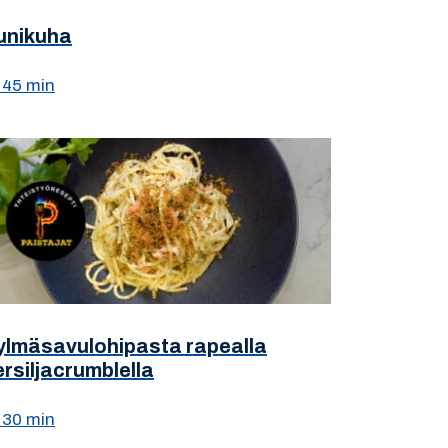
unikuha
45 min
ylmäsavulohipasta rapealla
ersiljacrumblella
30 min