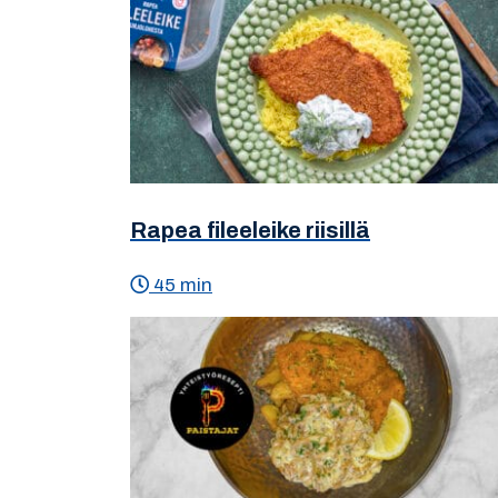
Rapea fileeleike riisillä
45 min