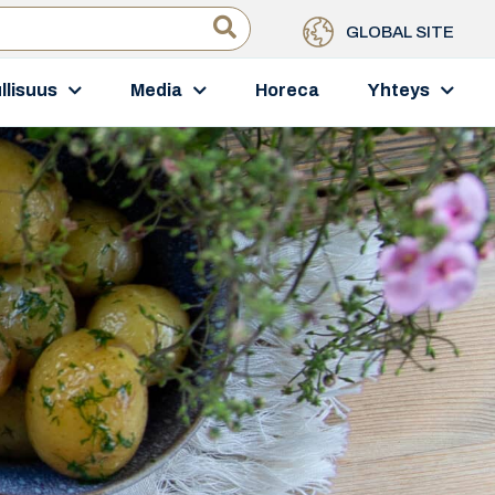
GLOBAL SITE
llisuus
Media
Horeca
Yhteys