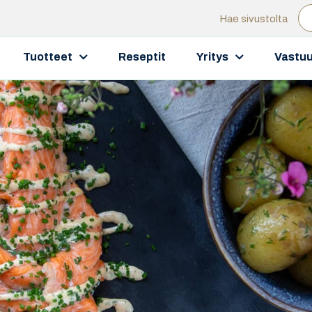
Hae sivustolta
Tuotteet
Reseptit
Yritys
Vastuu