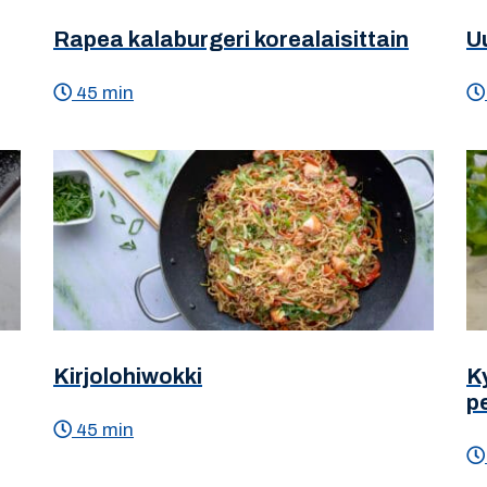
Rapea kalaburgeri korealaisittain
U
45 min
Kirjolohiwokki
K
p
45 min