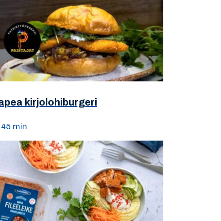
apea kirjolohiburgeri
45 min