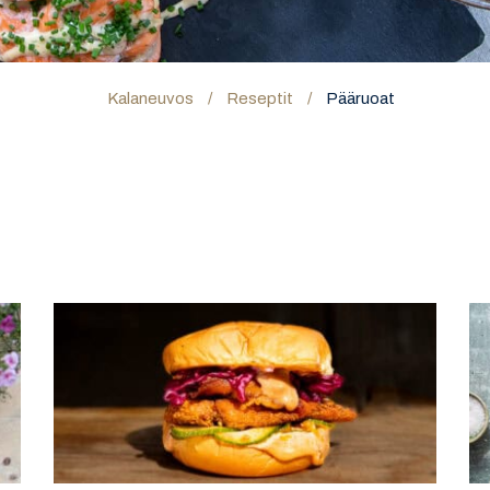
Kalaneuvos
/
Reseptit
/
Pääruoat