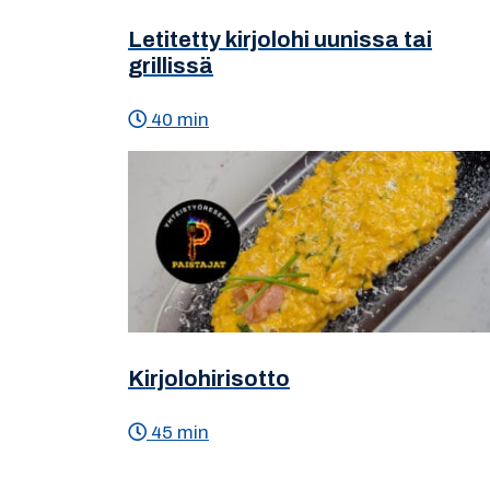
Letitetty kirjolohi uunissa tai
grillissä
40 min
Kirjolohirisotto
45 min