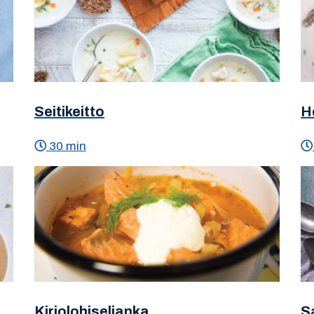
Seitikeitto
H
30 min
Kirjolohiseljanka
S