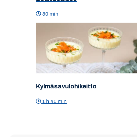
30 min
Kylmäsavulohikeitto
1 h 40 min