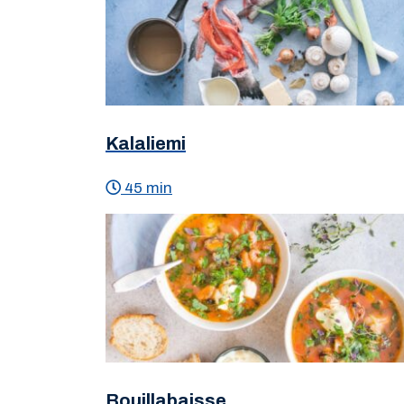
Kalaliemi
45 min
Bouillabaisse