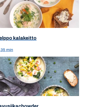
elppo kalakeitto
35 min
avusiikachowder