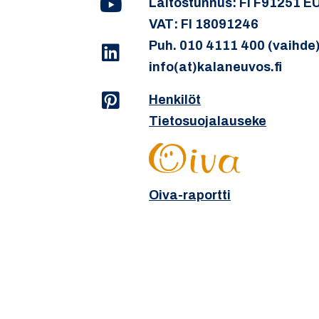
Laitostunnus: FI F91251 E
VAT: FI 18091246
Puh. 010 4111 400 (vaihde
info(at)kalaneuvos.fi
Henkilöt
Tietosuojalauseke
Oiva-raportti