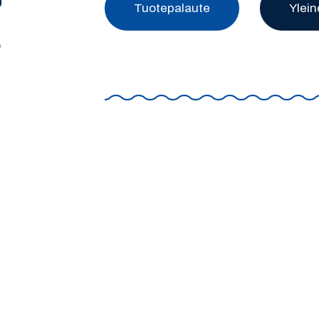
U
Tuotepalaute
Ylein
)