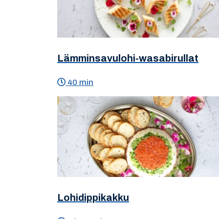
Lämminsavulohi-wasabirullat
40 min
Lohidippikakku