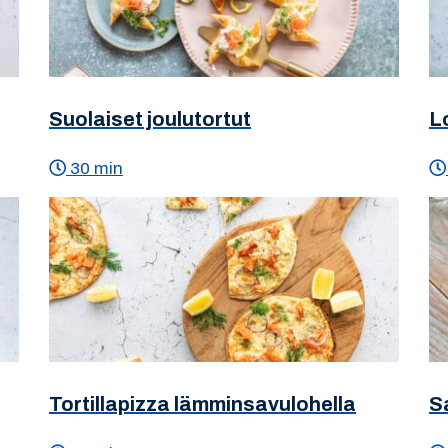
Suolaiset joulutortut
Lo
30 min
Tortillapizza lämminsavulohella
S