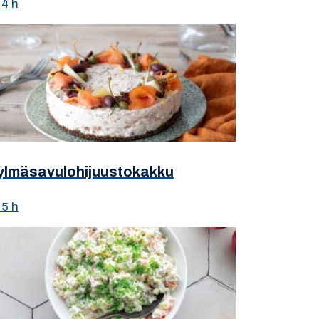
4 h
ylmäsavulohijuustokakku
5 h