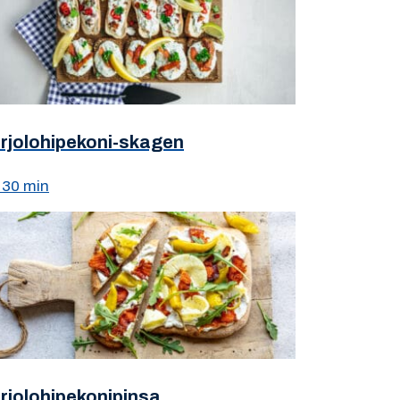
irjolohipekoni-skagen
30 min
irjolohipekonipinsa