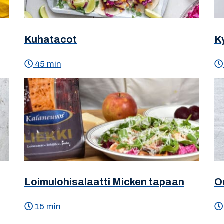
Kuhatacot
K
45 min
Loimulohisalaatti Micken tapaan
O
15 min