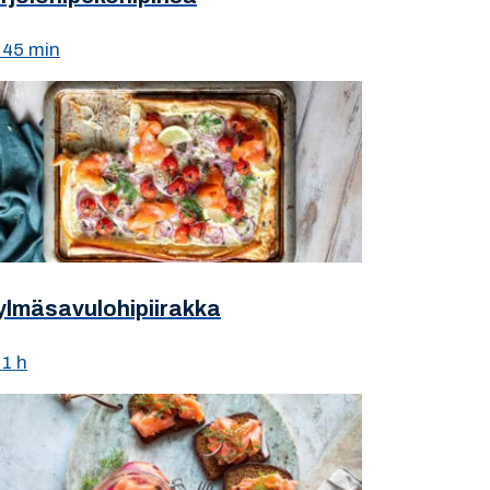
45 min
ylmäsavulohipiirakka
1 h