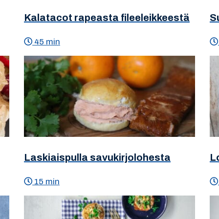
Kalatacot rapeasta fileeleikkeestä
S
45 min
Laskiaispulla savukirjolohesta
Lo
15 min