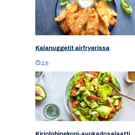
Kalanuggetit airfryerissa
1 h
Kirjolohipekoni-avokadosalaatti