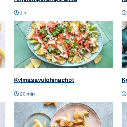
1 h
Kylmäsavulohinachot
K
20 min