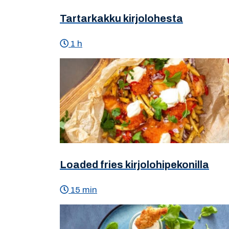
Tartarkakku kirjolohesta
1 h
Loaded fries kirjolohipekonilla
15 min