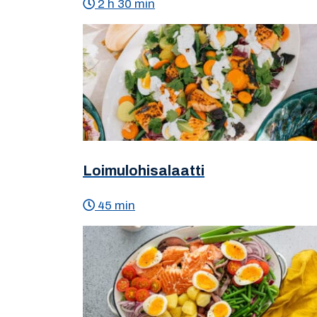
2 h 30 min
Loimulohisalaatti
45 min