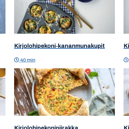
Kirjolohipekoni-kananmunakupit
K
40 min
Kirjolohipekonipiirakka
K