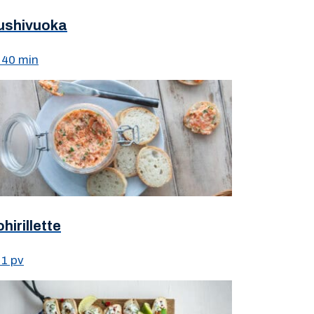
ushivuoka
40 min
hirillette
1 pv