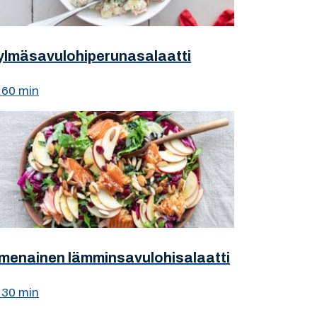
ylmäsavulohiperunasalaatti
60 min
menainen lämminsavulohisalaatti
30 min