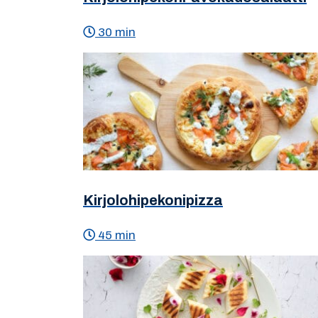
30 min
Kirjolohipekonipizza
45 min