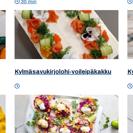
30 min
Kylmäsavukirjolohi-voileipäkakku
K