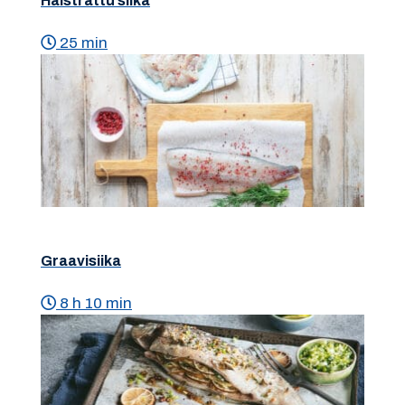
Halstrattu siika
25 min
Graavisiika
8 h 10 min