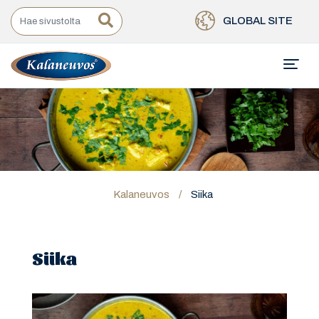
GLOBAL SITE
Kalaneuvos
/
Siika
Siika