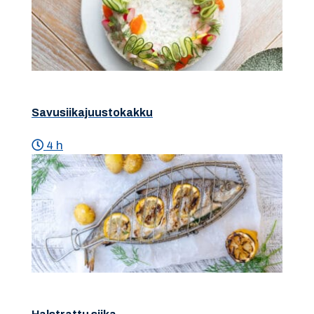
Savusiikajuustokakku
4 h