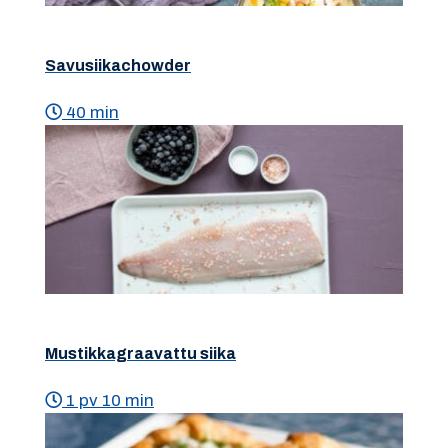
Savusiikachowder
40 min
Mustikkagraavattu siika
1 pv 10 min