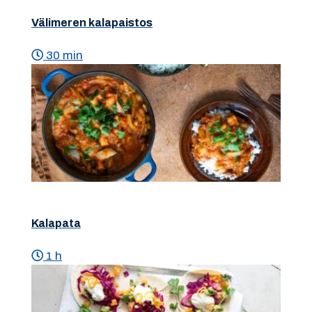
Välimeren kalapaistos
30 min
Kalapata
1 h